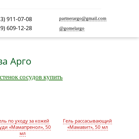
33) 911-07-08
partnerargo@gmail.com
29) 609-12-28
@gomelargo
ва Арго
стенок сосудов купить
ель по уходу за кожей
Гель рассасывающий
уди «Мамапренол», 50
«Мамавит», 50 мл
мл