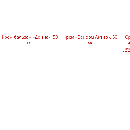
Крем-бальзам «Донна», 50
Крем «Венорм Актив», 50
Ср
мл
мл
д
ли