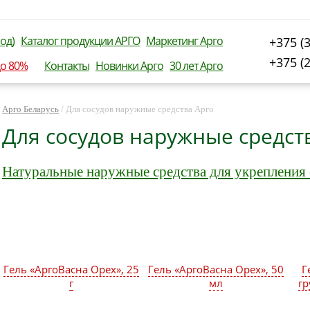
од)
Каталог продукции АРГО
Маркетинг Арго
+375 (
+375 (
до 80%
Контакты
Новинки Арго
30 лет Арго
Арго Беларусь
/
Для сосудов наружные средства Арго
Для сосудов наружные средст
Натуральные наружные средства для укрепления 
Гель «АргоВасна Орех», 25
Гель «АргоВасна Орех», 50
Г
г
мл
гр