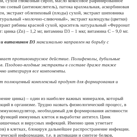
ый, сухой глюкозный сироп, масло кокосовое рафинированное
ин соевый (антиокислитель), патока крахмальная, аскорбиновая
ген, экстракт облепиховый (плоды) сухой, экстракт шиповника
атуральный «молочно-сливочный», экстракт календулы (цветки)
стракт рябины красной сухой, краситель натуральный «Ферронат
 цинка (Zn) – 1,2 мг, витамина D3 – 1 мкг, витамина С – 9,0 мг.
и витамином
D
3
максимально направлен на борьбу с
ывает противовирусное действие. Полифенолы, дубильные
ов. Плодово-ягодные экстракты в составе драже также
чно интегрируя все компоненты.
т полноценный комплексный продукт для формирования и
нение цинка) – один из наиболее важных минералов, который
ций в организме. Трудно назвать физиологический процесс, в
иммуномодулятор, необходимый для формирования активности
 функций иммунных клеток и выработке антител. Цинк
 кишечных и вирусных инфекций. Именно цинк угнетает
ов) в клетках, блокируя дальнейшее распространение инфекции.
ической информации, т.е. в активации и синтезе белков,