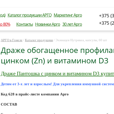
од)
Каталог продукции АРГО
Маркетинг Арго
+375 (
+375 (
до 80%
Контакты
Новинки Арго
30 лет Арго
АРГО в Гомеле
/
Каталог продукции
/
Эхинацея Нутрикеа, капсулы, 60 шт
Драже обогащенное профилак
цинком (Zn) и витамином D3
Драже Пантошка с цинком и витамином D3 купи
Детям от 3-х лет и взрослым! Для укрепления иммунной сист
Код 628 в прайс-листе компании Арго
СОСТАВ