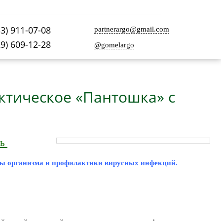
33) 911-07-08
partnerargo@gmail.com
29) 609-12-28
@gomelargo
тическое «Пантошка» с
ть
емы организма и профилактики вирусных инфекций.