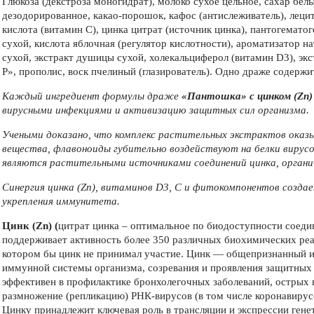
Глюкоза (декстроза моногидрат), молоко сухое цельное, сахар бел
дезодорированное, какао-порошок, кафос (антислеживатель), лецит
кислота (витамин С), цинка цитрат (источник цинка), пантогемато
сухой, кислота яблочная (регулятор кислотности), ароматизатор н
сухой, экстракт душицы сухой, холекальциферол (витамин D3), эк
Р», прополис, воск пчелиный (глазирователь). Одно драже содержит:
Каждый ингредиент формулы драже
«Пантошка» с цинком
(Zn)
вирусными инфекциями и активизацию защитных сил организма.
Учеными доказано, что комплекс растительных экстрактов оказ
вещества, флавоноиды губительно воздействуют на белки вирус
являются растительными источниками соединений цинка, органи
Синергия цинка
(
Zn
)
, витаминов
D
3,
C
и фитокомпонентов создае
укрепления иммунитета.
Цинк (Zn) (
цитрат цинка – оптимальное по биодоступности соеди
поддерживает активность более 350 различных биохимических реак
котором бы цинк не принимал участие. Цинк — общепризнанный 
иммунной системы организма, созревания и проявления защитных
эффективен в профилактике бронхолегочных заболеваний, острых
размножение (репликацию) РНК-вирусов (в том числе коронавирус
Цинку принадлежит ключевая роль в трансляции и экспрессии генет