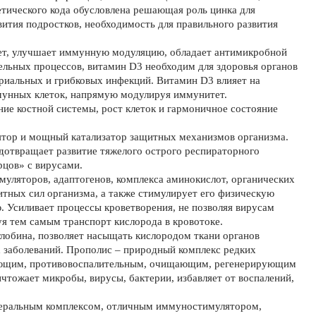
етического кода обусловлена решающая роль цинка для
вития подростков, необходимость для правильного развития
ет, улучшает иммунную модуляцию, обладает антимикробной
ельных процессов, витамин D3 необходим для здоровья органов
ериальных и грибковых инфекций. Витамин D3 влияет на
мунных клеток, напрямую модулируя иммунитет.
ие костной системы, рост клеток и гармоничное состояние
ятор и мощный катализатор защитных механизмов организма.
дотвращает развитие тяжелого острого респираторного
рцов» с вирусами.
уляторов, адаптогенов, комплекса аминокислот, органических
тных сил организма, а также стимулирует его физическую
Усиливает процессы кроветворения, не позволяя вирусам
уя тем самым транспорт кислорода в кровотоке.
лобина, позволяет насыщать кислородом ткани органов
 заболеваний. Прополис – природный комплекс редких
ующим, противовоспалительным, очищающим, регенерирующим
чтожает микробы, вирусы, бактерии, избавляет от воспалений,
еральным комплексом, отличным иммуностимулятором,