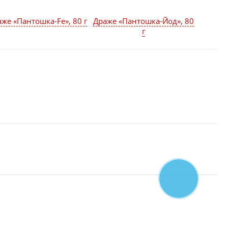
же «Пантошка-Fe», 80 г
Драже «Пантошка-Йод», 80
г