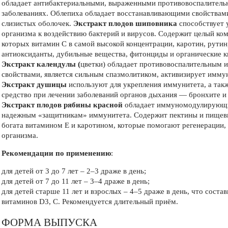
обладает антибактериальными, выраженными противовоспалитель
заболеваниях. Облепиха обладает восстанавливающими свойствам
слизистых оболочек.
Экстракт плодов шиповника
способствует
организма к воздействию бактерий и вирусов. Содержит целый ко
которых витамин С в самой высокой концентрации, каротин, рутин,
антиоксиданты, дубильные вещества, фитонциды и органические к
Экстракт календулы (
цветки) обладает противовоспалительным
свойствами, является сильным спазмолитиком, активизирует имму
Экстракт душицы
используют для укрепления иммунитета, а так
средство при лечении заболеваний органов дыхания — бронхите и
Экстракт плодов рябины красной
обладает иммуномодулирующи
надежным «защитникам» иммунитета. Содержит пектины и пищевые
богата витамином Е и каротином, которые помогают регенерации,
организма.
Рекомендации по применению
:
для детей от 3 до 7 лет – 2–3 драже в день;
для детей от 7 до 11 лет – 3–4 драже в день;
для детей старше 11 лет и взрослых – 4–5 драже в день, что сост
витаминов D3, С. Рекомендуется длительный приём.
ФОРМА ВЫПУСКА