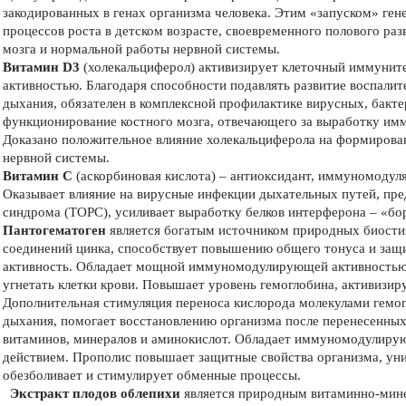
закодированных в генах организма человека. Этим «запуском» ген
процессов роста в детском возрасте, своевременного полового раз
мозга и нормальной работы нервной системы.
Витамин D3
(холекальциферол) активизирует клеточный иммунит
активностью. Благодаря способности подавлять развитие воспалит
дыхания, обязателен в комплексной профилактике вирусных, бакт
функционирование костного мозга, отвечающего за выработку им
Доказано положительное влияние холекальциферола на формирован
нервной системы.
Витамин С
(аскорбиновая кислота) – антиоксидант, иммуномодул
Оказывает влияние на вирусные инфекции дыхательных путей, пре
синдрома (ТОРС), усиливает выработку белков интерферона – «бо
Пантогематоген
является богатым источником природных биостим
соединений цинка, способствует повышению общего тонуса и защи
активность. Обладает мощной иммуномодулирующей активностью. 
угнетать клетки крови. Повышает уровень гемоглобина, активизир
Дополнительная стимуляция переноса кислорода молекулами гемог
дыхания, помогает восстановлению организма после перенесенных
витаминов, минералов и аминокислот. Обладает иммуномодулир
действием. Прополис повышает защитные свойства организма, уни
обезболивает и стимулирует обменные процессы.
Экстракт плодов облепихи
является природным витаминно-мин