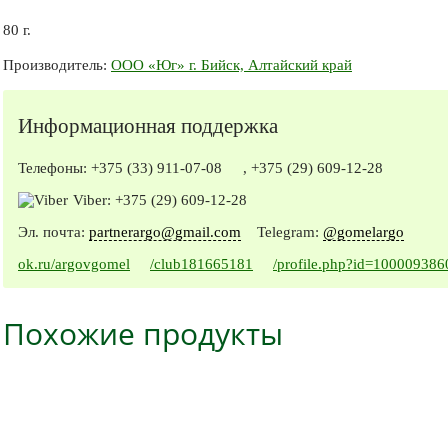
80 г.
Производитель:
ООО «Юг» г. Бийск, Алтайский край
Информационная поддержка
Телефоны:
+375 (33) 911-07-08
,
+375 (29) 609-12-28
Viber:
+375 (29) 609-12-28
Эл. почта:
partnerargo@gmail.com
Telegram:
@gomelargo
ok.ru/argovgomel
/club181665181
/profile.php?id=10000938
Похожие продукты