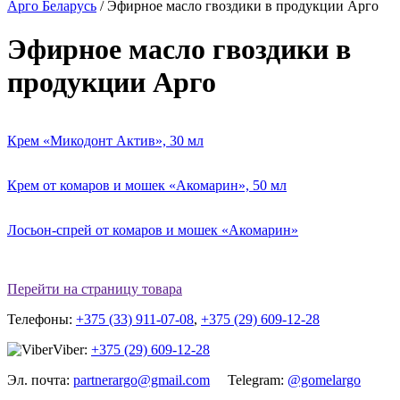
Арго Беларусь
/
Эфирное масло гвоздики в продукции Арго
Эфирное масло гвоздики в
продукции Арго
Крем «Микодонт Актив», 30 мл
Крем от комаров и мошек «Акомарин», 50 мл
Лосьон-спрей от комаров и мошек «Акомарин»
Перейти на страницу товара
Телефоны:
+375 (33) 911-07-08
,
+375 (29) 609-12-28
Viber:
+375 (29) 609-12-28
Эл. почта:
partnerargo@gmail.com
Telegram:
@gomelargo