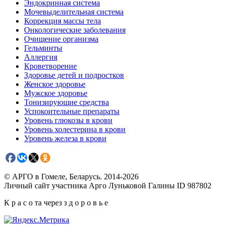
Эндокринная система
Мочевыделительная система
Коррекция массы тела
Онкологические заболевания
Очищение организма
Гельминты
Аллергия
Кроветворение
Здоровье детей и подростков
Женское здоровье
Мужское здоровье
Тонизирующие средства
Успокоительные препараты
Уровень глюкозы в крови
Уровень холестерина в крови
Уровень железа в крови
© АРГО в Гомеле, Беларусь. 2014-2026
Личный сайт участника Арго Луньковой Галины ID 987802
К р а с о та через з д о р о в ь е