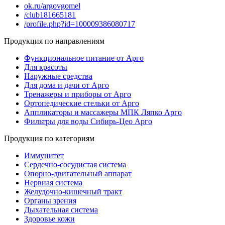
ok.ru/argovgomel
/club181665181
/profile.php?id=100009386080717
Продукция по направлениям
Функциональное питание от Арго
Для красоты
Наружные средства
Для дома и дачи от Арго
Тренажеры и приборы от Арго
Ортопедические стельки от Арго
Аппликаторы и массажеры МПК Ляпко Арго
Фильтры для воды Сибирь-Цео Арго
Продукция по категориям
Иммунитет
Сердечно-сосудистая система
Опорно-двигательный аппарат
Нервная система
Желудочно-кишечный тракт
Органы зрения
Дыхательная система
Здоровье кожи