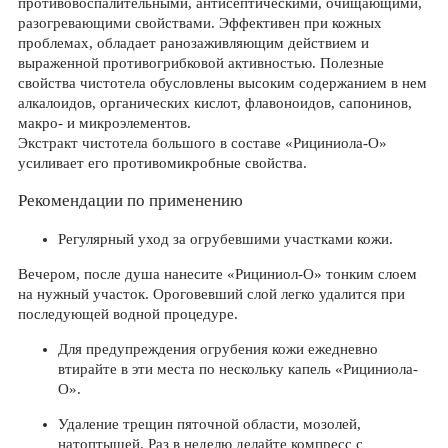
противовоспалительными, антисептическими, очищающими,
разогревающими свойствами. Эффективен при кожных
проблемах, обладает ранозаживляющим действием и
выраженной противогрибковой активностью. Полезные
свойства чистотела обусловлены высоким содержанием в нем
алкалоидов, органических кислот, флавоноидов, сапонинов,
макро- и микроэлементов.
Экстракт чистотела большого в составе «Рициниола-О»
усиливает его противомикробные свойства.
Рекомендации по применению
Регулярный уход за огрубевшими участками кожи.
Вечером, после душа нанесите «Рициниол-О» тонким слоем
на нужный участок. Ороговевший слой легко удалится при
последующей водной процедуре.
Для предупреждения огрубения кожи ежедневно
втирайте в эти места по нескольку капель «Рициниола-
О».
Удаление трещин пяточной области, мозолей,
натоптышей. Раз в неделю делайте компресс с