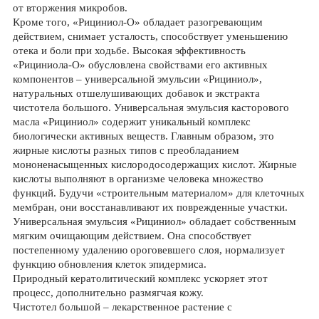
от вторжения микробов.
Кроме того, «Рициниол-О» обладает разогревающим
действием, снимает усталость, способствует уменьшению
отека и боли при ходьбе. Высокая эффективность
«Рициниола-О» обусловлена свойствами его активных
компонентов – универсальной эмульсии «Рициниол»,
натуральных отшелушивающих добавок и экстракта
чистотела большого. Универсальная эмульсия касторового
масла «Рициниол» содержит уникальный комплекс
биологически активных веществ. Главным образом, это
жирные кислоты разных типов с преобладанием
мононенасыщенных кислородосодержащих кислот. Жирные
кислоты выполняют в организме человека множество
функций. Будучи «строительным материалом» для клеточных
мембран, они восстанавливают их поврежденные участки.
Универсальная эмульсия «Рициниол» обладает собственным
мягким очищающим действием. Она способствует
постепенному удалению ороговевшего слоя, нормализует
функцию обновления клеток эпидермиса.
Природный кератолитический комплекс ускоряет этот
процесс, дополнительно размягчая кожу.
Чистотел большой – лекарственное растение с