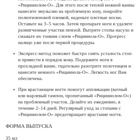
«Рициниолом-О». Для этого после теплой ножной ванны
нанесите эмульсию на проблемную зону, покройте
полиэтиленовой пленкой, наденьте плотные носки.
Оставьте на 3–5 часов. Затем пропарьте ноги и удалите
размягченные участки пемзой. Вытрите стопы насухо и
смажьте их тонким слоем «Рициниола-О». Прогресс
налицо уже после первой процедуры.
Экспресс-метод поможет быстро снять усталость стоп
и привести в порядок кожу. Подержите ноги в
прохладной ванне, тщательно разотрите полотенцем и
нанесите немного «Рициниола-О». Легкость ног Вам
обеспечена.
При врастающем ногте помогут аппликации (ватный
или марлевый тампон, пропитанный «Рициниолом-О»)
на проблемный участок. Делайте их ежедневно, в
течение 2–14 дней. Регулярный уход за стопами с
«Рициниолом-О» предотвращает врастание ногтя.
ФОРМА ВЫПУСКА
35 мл