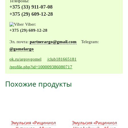
Телефоны:
+375 (33) 911-07-08
+375 (29) 609-12-28
Viber:
+375 (29) 609-12-28
Эл. почта:
partnerargo@gmail.com
Telegram:
@gomelargo
ok.ru/argovgomel
/club181665181
/profile.php?id=100009386080717
Похожие продукты
Эмульсия «Рициниол
Эмульсия «Рициниол