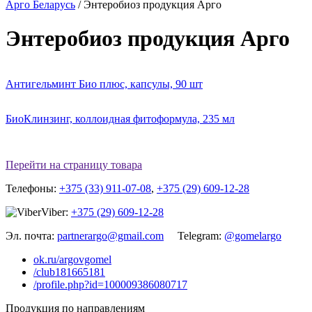
Арго Беларусь
/
Энтеробиоз продукция Арго
Энтеробиоз продукция Арго
Антигельминт Био плюс, капсулы, 90 шт
БиоКлинзинг, коллоидная фитоформула, 235 мл
Перейти на страницу товара
Телефоны:
+375 (33) 911-07-08
,
+375 (29) 609-12-28
Viber:
+375 (29) 609-12-28
Эл. почта:
partnerargo@gmail.com
Telegram:
@gomelargo
ok.ru/argovgomel
/club181665181
/profile.php?id=100009386080717
Продукция по направлениям