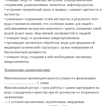
• очищает воду от тяжёлых металлов, хлорорганических
соединений, радиоактивных элементов, нефтепродуктов;
• устраняет неприятный запах и привкус, снижает цветность и
мутность;
• уменьшает содержание солей жёсткости, в результате чего
вода становится мягкой, что особенно важно для людей с
заболеваниями желудочно-кишечного тракта; умывание такой
водой делает кожу лица мягкой, шелковистой и гладкой;
• очищает воду от различных микроорганизмов;
• производит магнитную обработку воды для придания ей
жидкокристаллической структуры с целью повышения её
биологической активности;
• очищает воду, сохраняя в ней необходимые организму
микроэлементы.
Технические характеристики:
Максимальная производительность (скорость фильтрации)
……………………… 1 л/мин
Максимальный ресурс / срок работы с одним картриджем на
воде стандартного качества при её доочистке от вторичного
загрязнения:
— с угольно-цеолитовым, шунгитовым, кварцевым