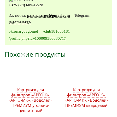
+375 (29) 609-12-28
Эл. почта:
partnerargo@gmail.com
Telegram:
@gomelargo
ok.ru/argovgomel
/club181665181
/profile.php?id=100009386080717
Похожие продукты
Картридж для
Картридж для
фильтров «АРГО-К»,
фильтров «АРГО-К»,
«АРГО-МК», «Водолей»
«АРГО-МК», «Водолей»
ПРЕМИУМ угольно-
ПРЕМИУМ кварцевый
цеолитовый