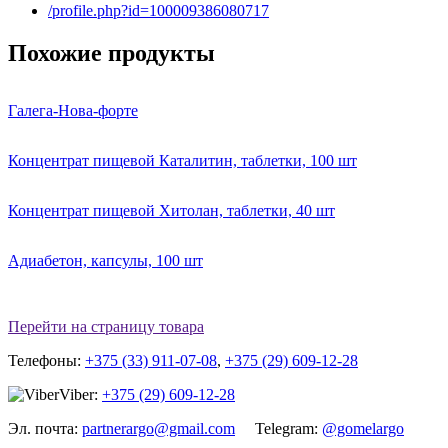
/profile.php?id=100009386080717
Похожие продукты
Галега-Нова-форте
Концентрат пищевой Каталитин, таблетки, 100 шт
Концентрат пищевой Хитолан, таблетки, 40 шт
Адиабетон, капсулы, 100 шт
Перейти на страницу товара
Телефоны:
+375 (33) 911-07-08
,
+375 (29) 609-12-28
Viber:
+375 (29) 609-12-28
Эл. почта:
partnerargo@gmail.com
Telegram:
@gomelargo