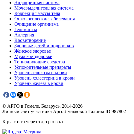
Эндокринная система
Мочевыделительная система
Коррекция массы тела
Онкологические заболевания
Очищение организма
Гельминты
Аллергия
Кроветворение
Здоровье детей и подростков
Женское здоровье
Мужское здоровье
Тонизирующие средства
Успокоительные препараты
Уровень глюкозы в крови
Уровень холестерина в крови
Уровень железа в крови
© АРГО в Гомеле, Беларусь. 2014-2026
Личный сайт участника Арго Луньковой Галины ID 987802
К р а с о та через з д о р о в ь е