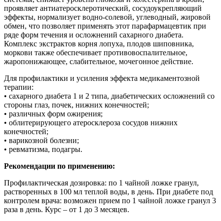
проявляет антиатеросклеротический, сосудоукрепляющий
эффекты, нормализует водно-­солевой, углеводный, жировой
обмен, что позволяет применять этот парафармацевтик при
ряде форм течения и осложнений сахарного диабета.
Комплекс экстрактов корня лопуха, плодов шиповника,
моркови также обеспечивает противовоспалительное,
жаропонижающее, слабительное, мочегонное действие.
Для профилактики и усиления эффекта медикаментозной
терапии:
• сахарного диабета 1 и 2 типа, диабетических осложнений со
стороны глаз, почек, нижних конечностей;
• различных форм ожирения;
• облитерирующего атеросклероза сосудов нижних
конечностей;
• варикозной болезни;
• ревматизма, подагры.
Рекомендации по применению:
Профилактическая дозировка: по 1 чайной ложке гранул,
растворенных в 100 мл теплой воды, в день. При диабете под
контролем врача: возможен прием по 1 чайной ложке гранул 3
раза в день. Курс – от 1 до 3 месяцев.