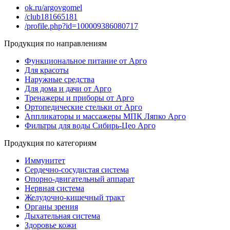
ok.ru/argovgomel
/club181665181
/profile.php?id=100009386080717
Продукция по направлениям
Функциональное питание от Арго
Для красоты
Наружные средства
Для дома и дачи от Арго
Тренажеры и приборы от Арго
Ортопедические стельки от Арго
Аппликаторы и массажеры МПК Ляпко Арго
Фильтры для воды Сибирь-Цео Арго
Продукция по категориям
Иммунитет
Сердечно-сосудистая система
Опорно-двигательный аппарат
Нервная система
Желудочно-кишечный тракт
Органы зрения
Дыхательная система
Здоровье кожи