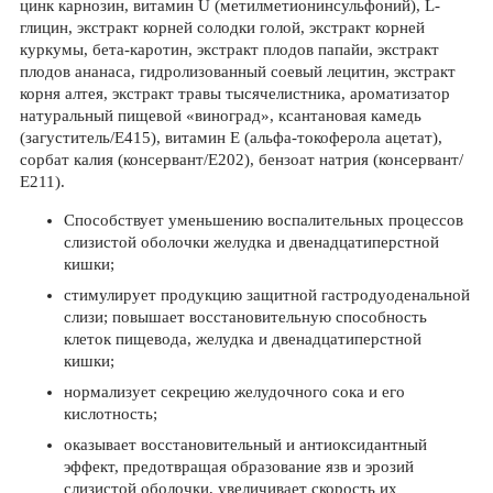
цинк карнозин, витамин U (метилметионинсульфоний), L-
глицин, экстракт корней солодки голой, экстракт корней
куркумы, бета-каротин, экстракт плодов папайи, экстракт
плодов ананаса, гидролизованный соевый лецитин, экстракт
корня алтея, экстракт травы тысячелистника, ароматизатор
натуральный пищевой «виноград», ксантановая камедь
(загуститель/Е415), витамин Е (альфа-токоферола ацетат),
сорбат калия (консервант/Е202), бензоат натрия (консервант/
Е211).
Способствует уменьшению воспалительных процессов
слизистой оболочки желудка и двенадцатиперстной
кишки;
стимулирует продукцию защитной гастродуоденальной
слизи; повышает восстановительную способность
клеток пищевода, желудка и двенадцатиперстной
кишки;
нормализует секрецию желудочного сока и его
кислотность;
оказывает восстановительный и антиоксидантный
эффект, предотвращая образование язв и эрозий
слизистой оболочки, увеличивает скорость их