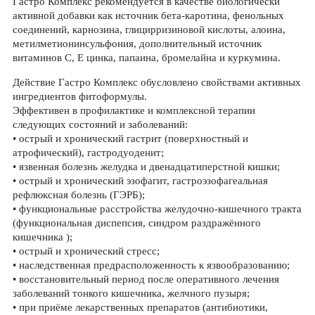
Гастро Комплекс рекомендуется в качестве биологически
активной добавки как источник бета-каротина, фенольных
соединений, карнозина, глицирризиновой кислоты, алоина,
метилметионинсульфония, дополнительный источник
витаминов С, Е цинка, папаина, бромелайна и куркумина.
Действие Гастро Комплекс обусловлено свойствами активных
ингредиентов фитоформулы.
Эффективен в профилактике и комплексной терапии
следующих состояний и заболеваний:
• острый и хронический гастрит (поверхностный и
атрофический), гастродуоденит;
• язвенная болезнь желудка и двенадцатиперстной кишки;
• острый и хронический эзофагит, гастроэзофагеальная
рефлюксная болезнь (ГЭРБ);
• функциональные расстройства желудочно-кишечного тракта
(функциональная диспепсия, синдром раздражённого
кишечника );
• острый и хронический стресс;
• наследственная предрасположенность к язвообразованию;
• восстановительный период после оперативного лечения
заболеваний тонкого кишечника, желчного пузыря;
• при приёме лекарственных препаратов (антибиотики,