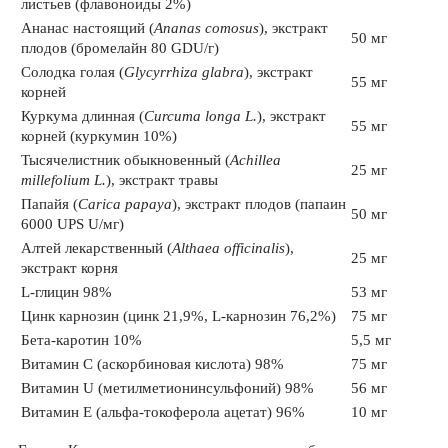
листьев (флавоноиды 2%)
Ананас настоящий (
Ananas comosus
), экстракт
50 мг
плодов (бромелайн 80 GDU/г)
Солодка голая (
Glycyrrhiza glabra
), экстракт
55 мг
корней
Куркума длинная (
Curcuma longa L.
), экстракт
55 мг
корней (куркумин 10%)
Тысячелистник обыкновенный (
Achillea
25 мг
millefolium L.
), экстракт травы
Папайя (
Carica рарауа
), экстракт плодов (папаин
50 мг
6000 UPS U/мг)
Алтей лекарственный (
Althaea officinalis
),
25 мг
экстракт корня
L-глицин 98%
53 мг
Цинк карнозин (цинк 21,9%, L-карнозин 76,2%)
75 мг
Бета-каротин 10%
5,5 мг
Витамин С (аскорбиновая кислота) 98%
75 мг
Витамин U (метилметионинсульфоний) 98%
56 мг
Витамин Е (альфа-токоферола ацетат) 96%
10 мг