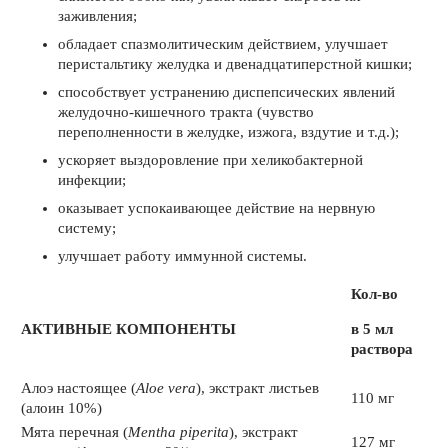
заживления;
обладает спазмолитическим действием, улучшает
перистальтику желудка и двенадцатиперстной кишки;
способствует устранению диспепсических явлений
желудочно-кишечного тракта (чувство
переполненности в желудке, изжога, вздутие и т.д.);
ускоряет выздоровление при хеликобактерной
инфекции;
оказывает успокаивающее действие на нервную
систему;
улучшает работу иммунной системы.
Кол-во
АКТИВНЫЕ КОМПОНЕНТЫ
в 5 мл
раствора
Алоэ настоящее (
Aloe vera
), экстракт листьев
110 мг
(алоин 10%)
Мята перечная (
Mentha piperita
), экстракт
127 мг