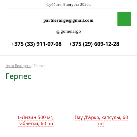
Суббота, 8 августа 2026г.
partnerargo@gmail.com
@gomelargo
+375 (33) 911-07-08
+375 (29) 609-12-28
Арго Беларусь
/
Герпес
Герпес
L-Лизин 500 мг,
Пау Д’Арко, капсулы, 60
таблетки, 60 шт
шт