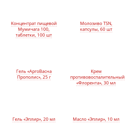
Концентрат пищевой
Молозиво TSN,
Мумичага 100,
капсулы, 60 шт
таблетки, 100 шт
Гель «АргоВасна
Крем
Прополис», 25 г
противовоспалительный
«Флорента», 30 мл
Гель «Эплир», 20 мл
Масло «Эплир», 10 мл