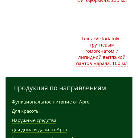
фитоформула, 235 мл
Гель «Victoriaful» с
трутневым
гомогенатом и
липидной вытяжкой
пантов марала, 100 мл
Продукция по направлениям
Функциональное питание от Арго
Для красоты
Наружные средства
Для дома и дачи от Арго