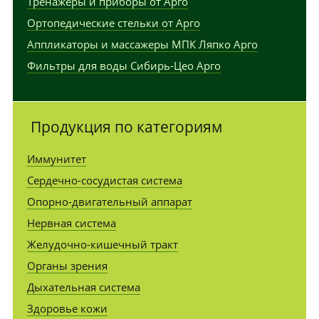
Тренажеры и приборы от Арго
Ортопедические стельки от Арго
Аппликаторы и массажеры МПК Ляпко Арго
Фильтры для воды Сибирь-Цео Арго
Продукция по категориям
Иммунитет
Сердечно-сосудистая система
Опорно-двигательный аппарат
Нервная система
Желудочно-кишечный тракт
Органы зрения
Дыхательная система
Здоровье кожи