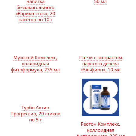
напитка
50 мл
безалкогольного
«Варико-стоп», 20
пакетов по 10 г
Мужской Комплекс,
Патчи с экстрактом
коллоидная
царского дерева
фитоформула, 235 мл
«Альфион», 10 мл
Турбо Актив
Прогрессио, 20 стиков
по 5 г
Реотон Комплекс,
коллоидная