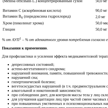
(Melissa officinalis L.) концентрированный сухой
50,0 мг
Витамин С (аскорбиновая кислота)
90,0 мг
Витамин В
(пиридоксина гидрохлорид)
2,0 мг
6
Хром (пиколинат хрома)
50,0 мк
Глицин
50,0 мг
1
% от АУП
– % от адекватного уровня потребления согласно
Показания к применению
.
Для профилактики и усиления эффекта медикаментозной терап
депрессивных состояний;
астено-вегетативного синдрома;
нарушений внимания, памяти, повышенной тревожности,
нарушений сна;
гипертонической болезни;
вегетососудистых нарушений (в т.ч. предменструальном 
алкогольной и никотиновой зависимости;
при соблюдении диет, для контроля массы тела у лиц ск
для улучшения адаптации лиц при частой смене часовых 
при повышенных умственных и психоэмоциональных нагру
в гериатрической практике: при снижении интеллектуал