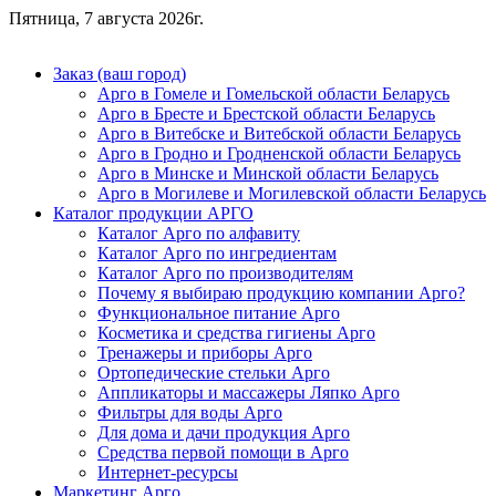
Пятница, 7 августа 2026г.
Заказ (ваш город)
Арго в Гомеле и Гомельской области Беларусь
Арго в Бресте и Брестской области Беларусь
Арго в Витебске и Витебской области Беларусь
Арго в Гродно и Гродненской области Беларусь
Арго в Минске и Минской области Беларусь
Арго в Могилеве и Могилевской области Беларусь
Каталог продукции АРГО
Каталог Арго по алфавиту
Каталог Арго по ингредиентам
Каталог Арго по производителям
Почему я выбираю продукцию компании Арго?
Функциональное питание Арго
Косметика и средства гигиены Арго
Тренажеры и приборы Арго
Ортопедические стельки Арго
Аппликаторы и массажеры Ляпко Арго
Фильтры для воды Арго
Для дома и дачи продукция Арго
Средства первой помощи в Арго
Интернет-ресурсы
Маркетинг Арго