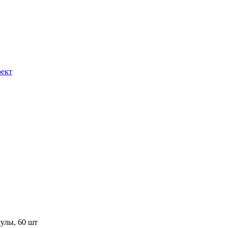
ект
улы, 60 шт