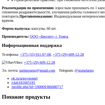
Рекомендации по применению
: взрослым принимать по 1 капс
снижения раздражительности, улучшения работы головного мозг
повторить.
Противопоказания:
Индивидуальная непереносимост
врачом.
Форма выпуска:
капсулы, 60 шт.
Производитель:
ООО «Биолит» г. Томск
Информационная поддержка
Телефоны:
+375 (33) 911-07-08
,
+375 (29) 609-12-28
Viber:
+375 (29) 609-12-28
Эл. почта:
partnerargo@gmail.com
Telegram:
@gomelargo
ok.ru/argovgomel
/club181665181
/profile.php?id=100009386080717
Похожие продукты