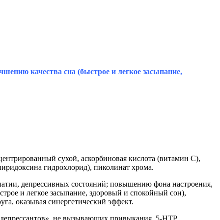
шению качества сна (быстрое и легкое засыпание,
онцентрированный сухой, аскорбиновая кислота (витамин С),
 (пиридоксина гидрохлорид), пиколинат хрома.
патии, депрессивных состояний; повышению фона настроения,
трое и легкое засыпание, здоровый и спокойный сон),
уга, оказывая синергетический эффект.
идепрессантов», не вызывающих привыкания. 5-НТР