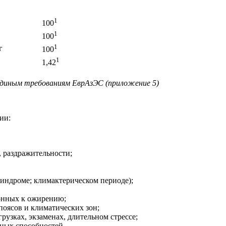
1
100
1
100
1
г
100
1
1,42
 единым требованиям ЕврАзЭС (приложение 5)
ии:
 раздражительности;
синдроме; климактерическом периоде);
лонных к ожирению;
поясов и климатических зон;
зках, экзаменах, длительном стрессе;
ьных способностей.