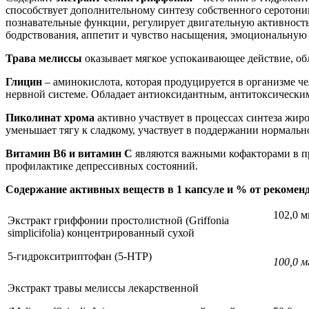
способствует дополнительному синтезу собственного серотони
познавательные функции, регулирует двигательную активность,
бодрствования, аппетит и чувство насыщения, эмоциональную 
Трава мелиссы
оказывает мягкое успокаивающее действие, о
Глицин
– аминокислота, которая продуцируется в организме ч
нервной системе. Обладает антиоксидантным, антитоксически
Пиколинат хрома
активно участвует в процессах синтеза жир
уменьшает тягу к сладкому, участвует в поддержании нормальн
Витамин В6 и витамин С
являются важными кофакторами в п
профилактике депрессивных состояний.
Содержание активных веществ в 1 капсуле и % от рекоменд
102,0 м
Экстракт гриффонии простолистной (Griffonia
simplicifolia) концентрированный сухой
5-гидрокситриптофан (5-HTP)
100,0 м
Экстракт травы мелиссы лекарственной