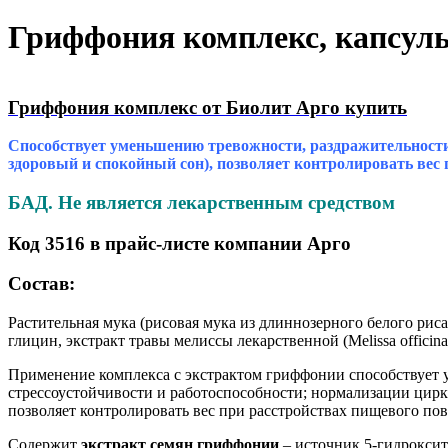
Гриффония комплекс, капсулы
Гриффония комплекс от Биолит Арго купить
Способствует уменьшению тревожности, раздражительности;
здоровый и спокойный сон), позволяет контролировать вес 
БАД. Не является лекарственным средством
Код 3516 в прайс-листе компании Арго
Состав:
Растительная мука (рисовая мука из длиннозерного белого риса)
глицин, экстракт травы мелиссы лекарственной (Melissa offici
Применение комплекса с экстрактом гриффонии способствует 
стрессоустойчивости и работоспособности; нормализации цирка
позволяет контролировать вес при расстройствах пищевого пов
Содержит
экстракт семян гриффонии
– источник 5-гидрокси