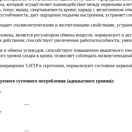
на, который осуществляет взаимодействие между нервными клет
 тонус мышц, свертываемость крови; наряду с мелатонином отве
устойчивость; дает ощущение подъема настроения, устраняет с
бладает спазмолитическими и желчегонными свойствами, устран
еловека, является регулятором обмена веществ, нормализует и а
м действием; способствует увеличению работоспособности, ум
ов и обмена углеводов, способствует повышению мышечного тону
ого уровня сахара в крови, позволяет соблюдать низкоуглеводны
ревращении 5-HTP в серотонин, нормализуют состояние нервно
уемого суточного потребления (адекватного уровня):
г
—
г
—