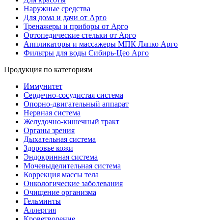
Наружные средства
Для дома и дачи от Арго
Тренажеры и приборы от Арго
Ортопедические стельки от Арго
Аппликаторы и массажеры МПК Ляпко Арго
Фильтры для воды Сибирь-Цео Арго
Продукция по категориям
Иммунитет
Сердечно-сосудистая система
Опорно-двигательный аппарат
Нервная система
Желудочно-кишечный тракт
Органы зрения
Дыхательная система
Здоровье кожи
Эндокринная система
Мочевыделительная система
Коррекция массы тела
Онкологические заболевания
Очищение организма
Гельминты
Аллергия
Кроветворение