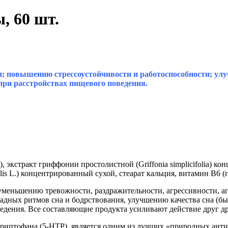
, 60 шт.
 повышению стрессоустойчивости и работоспособности; улуч
при расстройствах пищевого поведения.
, экстракт гриффонии простолистной (Griffonia simplicifolia) к
nalis L.) концентрированный сухой, стеарат кальция, витамин В6
уменьшению тревожности, раздражительности, агрессивности, а
дных ритмов сна и бодрствования, улучшению качества сна (быс
едения. Все составляющие продукта усиливают действие друг др
триптофана (5-НТР), является одним из лучших «природных ант