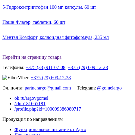
5-Гидрокситриптофан 100 мг, капсулы, 60 шт
Пэшн Флауэр, таблетки, 60 шт
Ментал Комфорт, коллоидная фитоформула, 235 мл
Перейти на страницу товара
Телефоны:
+375 (33) 911-07-08
,
+375 (29) 609-12-28
Viber:
+375 (29) 609-12-28
Эл. почта:
partnerargo@gmail.com
Telegram:
@gomelargo
ok.ru/argovgomel
/club181665181
/profile.php?id=100009386080717
Продукция по направлениям
Функциональное питание от Арго
Для красоты