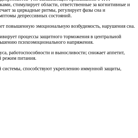
ками, стимулирует области, ответственные за когнитивные и
чает за циркадные ритмы, регулирует фазы сна и
имптомы депрессивных состояний.
яет повышенную эмоциональную возбудимость, нарушения сна.
ктивирует процессы защитного торможения в центральной
еньшению психоэмоционального напряжения.
са, работоспособности и выносливости; снижает аппетит,
й режим питания.
й системы, способствуют укреплению иммунной защиты,