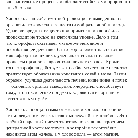
воспалительные процессы и обладает свойствами природного
антибиотика.
Хлорофилл способствует нейтрализации и выведению из
организма токсических веществ самой различной природы.
Удаление вредных веществ при применении хлорофилла
происходит не только на клеточном уровне. Дело в том,
что хлорофилл оказывает мягкое желчегонное и
послабляющее действие, благотворно влияет на состояние
микрофлоры кишечника, уменьшает воспалительные
процессы органов желудочно-кишечного тракта. Кроме
того, хлорофилл действует как слабое мочегонное средство,
препятствует образованию кристаллов солей в моче. Таким
образом, улучшая деятельность печени, кишечника и почек
— основных органов выведения, хлорофилл способствует
тому, что токсические продукты удаляются из организма
естественным путём.
Хлорофилл иногда называют «зелёной кровью растений» —
его молекула имеет сходство с молекулой гемоглобина. Эти
зелёный и красный пигменты отличаются лишь строением
центральной части молекулы, в которой у гемоглобина
находится атом железа, а у хлорофилла — атом магния.