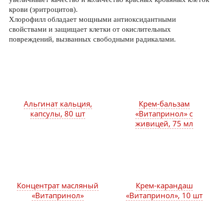
крови (эритроцитов).
Хлорофилл обладает мощными антиоксидантными
свойствами и защищает клетки от окислительных
повреждений, вызванных свободными радикалами.
Альгинат кальция,
Крем-бальзам
капсулы, 80 шт
«Витапринол» с
живицей, 75 мл
Концентрат масляный
Крем-карандаш
«Витапринол»
«Витапринол», 10 шт