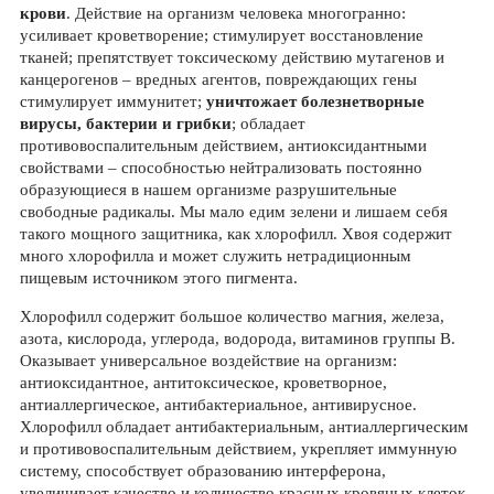
крови
. Действие на организм человека многогранно:
усиливает кроветворение; стимулирует восстановление
тканей; препятствует токсическому действию мутагенов и
канцерогенов – вредных агентов, повреждающих гены
стимулирует иммунитет;
уничтожает болезнетворные
вирусы, бактерии и грибки
; обладает
противовоспалительным действием, антиоксидантными
свойствами – способностью нейтрализовать постоянно
образующиеся в нашем организме разрушительные
свободные радикалы. Мы мало едим зелени и лишаем себя
такого мощного защитника, как хлорофилл. Хвоя содержит
много хлорофилла и может служить нетрадиционным
пищевым источником этого пигмента.
Хлорофилл содержит большое количество магния, железа,
азота, кислорода, углерода, водорода, витаминов группы В.
Оказывает универсальное воздействие на организм:
антиоксидантное, антитоксическое, кроветворное,
антиаллергическое, антибактериальное, антивирусное.
Хлорофилл обладает антибактериальным, антиаллергическим
и противовоспалительным действием, укрепляет иммунную
систему, способствует образованию интерферона,
увеличивает качество и количество красных кровяных клеток