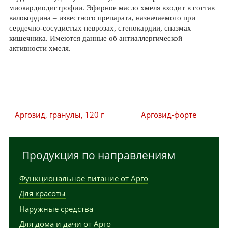
миокардиодистрофии. Эфирное масло хмеля входит в состав
валокордина – известного препарата, назначаемого при
сердечно-сосудистых неврозах, стенокардии, спазмах
кишечника. Имеются данные об антиаллергической
активности хмеля.
Аргозид, гранулы, 120 г
Аргозид-форте
Продукция по направлениям
Функциональное питание от Арго
Для красоты
Наружные средства
Для дома и дачи от Арго