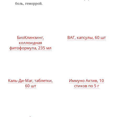
боль, геморрой.
БиоКлинзинг,
ВАГ, капсулы, 60 шт
коллоидная
фитоформула, 235 мл
Каль-Ди-Маг, таблетки,
Иммуно Актив, 10
60 шт
стиков по 5 г