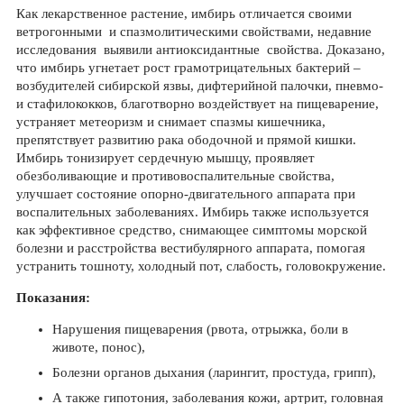
Как лекарственное растение, имбирь отличается своими
ветрогонными и спазмолитическими свойствами, недавние
исследования выявили антиоксидантные свойства. Доказано,
что имбирь угнетает рост грамотрицательных бактерий –
возбудителей сибирской язвы, дифтерийной палочки, пневмо-
и стафилококков, благотворно воздействует на пищеварение,
устраняет метеоризм и снимает спазмы кишечника,
препятствует развитию рака ободочной и прямой кишки.
Имбирь тонизирует сердечную мышцу, проявляет
обезболивающие и противовоспалительные свойства,
улучшает состояние опорно-двигательного аппарата при
воспалительных заболеваниях. Имбирь также используется
как эффективное средство, снимающее симптомы морской
болезни и расстройства вестибулярного аппарата, помогая
устранить тошноту, холодный пот, слабость, головокружение.
Показания:
Нарушения пищеварения (рвота, отрыжка, боли в
животе, понос),
Болезни органов дыхания (ларингит, простуда, грипп),
А также гипотония, заболевания кожи, артрит, головная