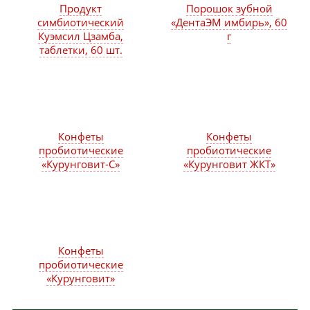
Продукт
Порошок зубной
симбиотический
«ДентаЭМ имбирь», 60
Куэмсил Цзамба,
г
таблетки, 60 шт.
Конфеты
Конфеты
пробиотические
пробиотические
«Курунговит-С»
«Курунговит ЖКТ»
Конфеты
пробиотические
«Курунговит»