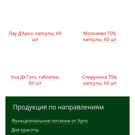
Пау Д’Арко, капсулы, 60
Молозиво TSN,
шт
капсулы, 60 шт
Уна Дэ Гато, таблетки,
Спирулина TSN,
60 шт
капсулы, 60 шт
Продукция по направлениям
Функциональное питание от Арго
Для красоты