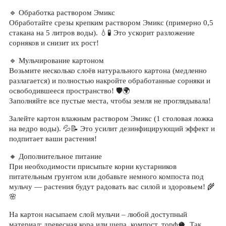
🔹 Обработка раствором Эмикс
Обработайте срезы крепким раствором Эмикс (примерно 0,5
стакана на 5 литров воды). 💧🧪 Это ускорит разложение
сорняков и снизит их рост!
🔹 Мульчирование картоном
Возьмите несколько слоёв натурального картона (медленно
разлагается) и полностью накройте обработанные сорняки и
освободившееся пространство! 🛡️🌍
Заполняйте все пустые места, чтобы земля не проглядывала!
Залейте картон влажным раствором Эмикс (1 столовая ложка
на ведро воды). 💦📝 Это усилит дезинфицирующий эффект и
подпитает ваши растения!
🔸 Дополнительное питание
При необходимости присыпьте корни кустарников
питательным грунтом или добавьте немного компоста под
мульчу — растения будут радовать вас силой и здоровьем! 🌾
🌸
На картон насыпаем слой мульчи – любой доступный
материал: древесная кора или щепа, компост, торф🥥. Так