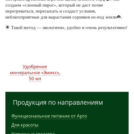
создаем «слоеный пирог», который не даст почве
перегреваться, пересыхать и создаст условия,
неблагоприятные для вырастания сорняков из-под земли☘️.
🌟 Такой метод — экологично, удобно и очень результативно!
Удобрение
минеральное «Эмикс»,
50 мл
Продукция по направлениям
Функциональное питание от Арго
Для красоты
Наружные средства