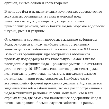
органов, синтез белков и кроветворение.
В природе
йод
в незначительных количествах содержится во
всех живых организмах, а также в морской воде,
минеральных водах, минералах, воздухе и почвах
приморских районов, очень богаты йодом морские водоросли
и губки, рыбы и устрицы.
Отклонения в состоянии здоровья, вызванные дефицитом
йода, относятся к числу наиболее распространенных
неинфекционных заболеваний человека, в начале XXI века
Всемирная организация здравоохранения обозначила
проблему йододефицита как глобальную. Самое тяжелое
последствие дефицита йода – рождение умственно отсталых
детей и если у 10-15% населения щитовидная железа даже
незначительно увеличена, показатель интеллектуального
потенциала нации резко снижается. Наиболее часто
встречающейся формой проявления дефицита йода является
эндемический зоб – заболевание, весьма распространенное в
йододефицитных регионах России. Доказано, что в тех
странах мира, где отмечено наименьшее содержание йода в
почве, как правило, больше случаев заболевания раком.