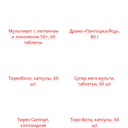
Мультивит с лютеином
Драже «Пантошка-Йод»,
и ликопеном 50+, 60
80 г
таблеток
Тиреобиол, капсулы, 60
Супер мега мульти,
шт.
таблетки, 60 шт
Тирео Саппорт,
Тиро-Вита, капсулы, 60
коллоидная
шт