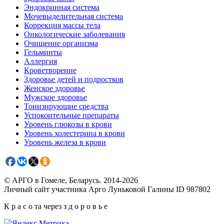
Эндокринная система
Мочевыделительная система
Коррекция массы тела
Онкологические заболевания
Очищение организма
Гельминты
Аллергия
Кроветворение
Здоровье детей и подростков
Женское здоровье
Мужское здоровье
Тонизирующие средства
Успокоительные препараты
Уровень глюкозы в крови
Уровень холестерина в крови
Уровень железа в крови
© АРГО в Гомеле, Беларусь. 2014-2026
Личный сайт участника Арго Луньковой Галины ID 987802
К р а с о та через з д о р о в ь е