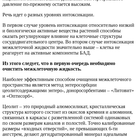
давление по-прежнему остается высоким.
Речь идет о разных уровнях интоксикации.
В первом случае уровень интоксикации относительно низкий
и биологически активные вещества растений способны
оказать регулирующее влияние на клеточные структуры
сосудодвигательного центра. Во втором случае интоксикация
межклеточной жидкости значительно выше – клетка не
реагирует на активные компоненты БАД.
Из этого следует, что в первую очередь необходимо
очистить межклеточную жидкость.
Наиболее
эффективным способом очищения межклеточного
пространства является метод энтеросорбции
цеолитсодержащими энтеро-, доноросорбентами – «Литовит»
и «Оптисорб».
Цеолит – это природный алюмосиликат, кристаллическая
структура которого состоит из окислов кремния и алюминия,
связанных в каркасы с разветвленной системой одинаковых
по своим размерам каналов и полостей. Точно калиброванные
размеры «входных отверстий», не превышающих 6-ти
ангстрем, делают дегидратированный минерал идеальным