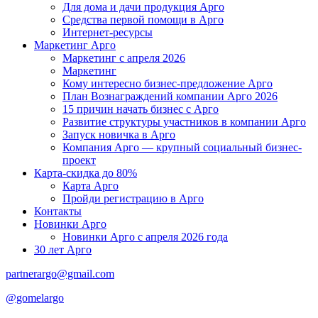
Для дома и дачи продукция Арго
Средства первой помощи в Арго
Интернет-ресурсы
Маркетинг Арго
Маркетинг с апреля 2026
Маркетинг
Кому интересно бизнес-предложение Арго
План Вознаграждений компании Арго 2026
15 причин начать бизнес с Арго
Развитие структуры участников в компании Арго
Запуск новичка в Арго
Компания Арго — крупный социальный бизнес-
проект
Карта-скидка до 80%
Карта Арго
Пройди регистрацию в Арго
Контакты
Новинки Арго
Новинки Арго с апреля 2026 года
30 лет Арго
partnerargo@gmail.com
@gomelargo