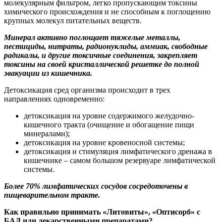
молекулярным фильтром, легко пропускающим токсины
химического происхождения и не способным к поглощению
крупных молекул питательных веществ.
Минерал активно поглощает тяжелые металлы,
пестициды, нитраты, радионуклиды, аммиак, свободные
радикалы, и другие токсичные соединения, закрепляет
токсины на своей кристаллической решетке до полной
эвакуации из кишечника.
Детоксикация сред организма происходит в трех
направлениях одновременно:
детоксикация на уровне содержимого желудочно-
кишечного тракта (очищение и обогащение пищи
минералами);
детоксикация на уровне кровеносной системы;
детоксикация и стимуляция лимфатического дренажа в
кишечнике – самом большом резервуаре лимфатической
системы.
Более 70% лимфатических сосудов сосредоточены в
пищеварительном тракте.
Как правильно принимать «Литовиты», «Оптисорб» с
БАД или лекарственными препаратами?