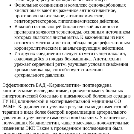
Фенольные соединения и комплекс фенолкарбоновых
кислот оказывают выраженное антиоксидантное,
противовоспалительное, антиишемическое,
гепатопротекторное, гипогликемическое действие.
Важной составляющей биологической активности
препарата являются терпеноиды, основным источником
которых являются листья мяты. К важнейшим из них
относятся ментол и ментон, обладающие рефлекторным
коронаролитическим и анальгезирующим действием.
Из других соединений следует отметить ацетилхолин,
содержащийся в плодах боярышника. Ацетилхолин
урежает сердечный ритм, улучшает условия снабжения
кровью миокарда, способствует снижению
артериального давления.
Эффективность БАД «Кардиолептин» подтверждена
клиническими исследованиями, проведенными у больных
гипертонической болезнью и ишемической болезнью сердца в
ГУ НЦ клинической и экспериментальной медицины СО
РАМН. Кардиолептин улучшал результаты медикаментозной
терапии в виде более быстрой нормализации артериального
давления и улучшение самочувствия больных. У пациентов,
получавших Кардиолептин, чаще отмечалась положительные
изменения ЭКГ. Также в проведенном исследовании была
подтверждена высокая антиоксидантная активность