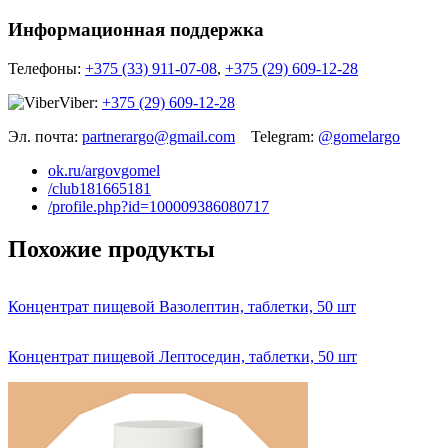
Информационная поддержка
Телефоны:
+375 (33) 911-07-08
,
+375 (29) 609-12-28
Viber:
+375 (29) 609-12-28
Эл. почта:
partnerargo@gmail.com
Telegram:
@gomelargo
ok.ru/argovgomel
/club181665181
/profile.php?id=100009386080717
Похожие продукты
Концентрат пищевой Вазолептин, таблетки, 50 шт
Концентрат пищевой Лептоседин, таблетки, 50 шт