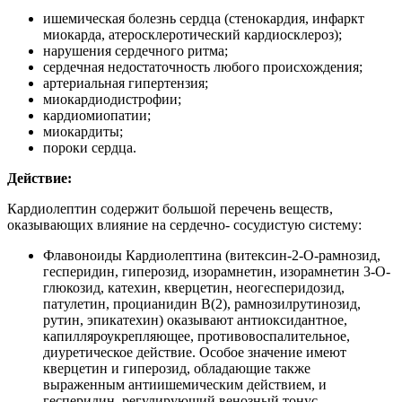
ишемическая болезнь сердца (стенокардия, инфаркт
миокарда, атеросклеротический кардиосклероз);
нарушения сердечного ритма;
сердечная недостаточность любого происхождения;
артериальная гипертензия;
миокардиодистрофии;
кардиомиопатии;
миокардиты;
пороки сердца.
Действие:
Кардиолептин содержит большой перечень веществ,
оказывающих влияние на сердечно- сосудистую систему:
Флавоноиды Кардиолептина (витексин-2-О-рамнозид,
гесперидин, гиперозид, изорамнетин, изорамнетин 3-O-
глюкозид, катехин, кверцетин, неогесперидозид,
патулетин, процианидин В(2), рамнозилрутинозид,
рутин, эпикатехин) оказывают антиоксидантное,
капилляроукрепляющее, противовоспалительное,
диуретическое действие. Особое значение имеют
кверцетин и гиперозид, обладающие также
выраженным антиишемическим действием, и
гесперидин, регулирующий венозный тонус.