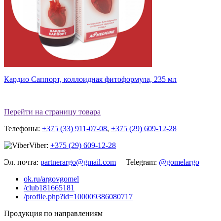
Кардио Саппорт, коллоидная фитоформула, 235 мл
Перейти на страницу товара
Телефоны:
+375 (33) 911-07-08
,
+375 (29) 609-12-28
Viber:
+375 (29) 609-12-28
Эл. почта:
partnerargo@gmail.com
Telegram:
@gomelargo
ok.ru/argovgomel
/club181665181
/profile.php?id=100009386080717
Продукция по направлениям