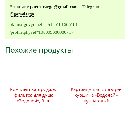
Эл. почта:
partnerargo@gmail.com
Telegram:
@gomelargo
ok.ru/argovgomel
/club181665181
/profile.php?id=100009386080717
Похожие продукты
Комплект картриджей
Картридж для фильтра-
фильтра для душа
кувшина «Водолей»
«Водолей», 3 шт
шунгитовый