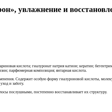
рон», увлажнение и восстановл
еариновая кислота; гиалуронат натрия катион; кератин; бегентр
изин; парфюмерная композиция; янтарная кислота.
именения. Содержит особую форму гиалуроновой кислоты, молек
ход и заботу.
олосы послушными, постепенно восстанавливает их структуру.