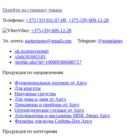
Перейти на страницу товара
Телефоны:
+375 (33) 911-07-08
,
+375 (29) 609-12-28
Viber:
+375 (29) 609-12-28
Эл. почта:
partnerargo@gmail.com
Telegram:
@gomelargo
ok.ru/argovgomel
/club181665181
/profile.php?id=100009386080717
Продукция по направлениям
Функциональное питание от Арго
Для красоты
Наружные средства
Для дома и дачи от Арго
Тренажеры и приборы от Арго
Ортопедические стельки от Арго
Аппликаторы и массажеры МПК Ляпко Арго
Фильтры для воды Сибирь-Цео Арго
Продукция по категориям