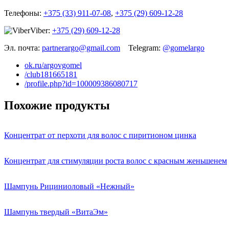
Телефоны:
+375 (33) 911-07-08
,
+375 (29) 609-12-28
Viber:
+375 (29) 609-12-28
Эл. почта:
partnerargo@gmail.com
Telegram:
@gomelargo
ok.ru/argovgomel
/club181665181
/profile.php?id=100009386080717
Похожие продукты
Концентрат от перхоти для волос с пиритионом цинка
Концентрат для стимуляции роста волос с красным женьшенем
Шампунь Рициниоловый «Нежный»
Шампунь твердый «ВитаЭм»