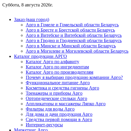
Суббота, 8 августа 2026г.
Заказ (ваш город)
Арго в Гомеле и Гомельской области Беларусь
Арго в Бресте и Брестской области Беларусь
Арго в Витебске и Витебской области Беларусь
Арго в Гродно и Гродненской области Беларусь
Арго в Минске и Минской области Беларусь
Арго в Могилеве и Могилевской области Беларусь
Каталог продукции АРГО
Каталог Арго по алфавиту
Каталог Арго по ингредиентам
Каталог Арго по производителям
Почему я выбираю продукцию компании Арго?
Функциональное питание Арго
Косметика и средства гигиены Арго
Тренажеры и приборы Арго
Ортопедические стельки Арго
Аппликаторы и массажеры Ляпко Арго
Фильтры для воды Арго
Для дома и дачи продукция Арго
Средства первой помощи в Арго
Интернет-ресурсы
Маркетинг Арго