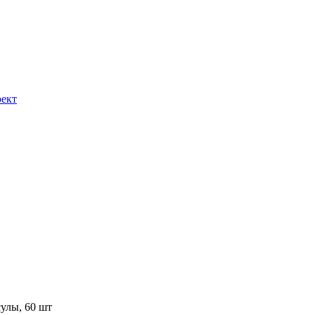
ект
улы, 60 шт