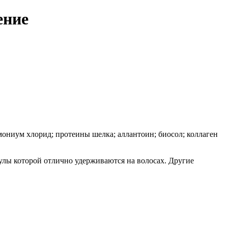
ение
имониум хлорид; протеины шелка; аллантоин; биосол; коллаген
улы которой отлично удерживаются на волосах. Другие