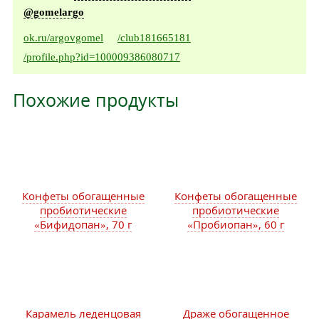
@gomelargo
ok.ru/argovgomel
/club181665181
/profile.php?id=100009386080717
Похожие продукты
Конфеты обогащенные
Конфеты обогащенные
пробиотические
пробиотические
«Бифидопан», 70 г
«Пробиопан», 60 г
Карамель леденцовая
Драже обогащенное