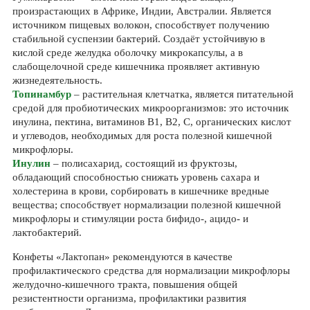
произрастающих в Африке, Индии, Австралии. Является
источником пищевых волокон, способствует получению
стабильной суспензии бактерий. Создаёт устойчивую в
кислой среде желудка оболочку микрокапсулы, а в
слабощелочной среде кишечника проявляет активную
жизнедеятельность.
Топинамбур
– растительная клетчатка, является питательной
средой для пробиотических микроорганизмов: это источник
инулина, пектина, витаминов В1, В2, С, органических кислот
и углеводов, необходимых для роста полезной кишечной
микрофлоры.
Инулин
– полисахарид, состоящий из фруктозы,
обладающий способностью снижать уровень сахара и
холестерина в крови, сорбировать в кишечнике вредные
вещества; способствует нормализации полезной кишечной
микрофлоры и стимуляции роста бифидо-, ацидо- и
лактобактерий.
Конфеты «Лактопан» рекомендуются в качестве
профилактического средства для нормализации микрофлоры
желудочно-кишечного тракта, повышения общей
резистентности организма, профилактики развития