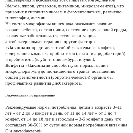
(белков, жиров, углеводов, витаминов, микроэлементов), что
приводит к гиповитаминозам и ферментопатиям, развитию
гипотрофии, анемии.
На состав микрофлоры кишечника оказывают влияние
возраст ребенка, состав пищи, состояние окружающей среды,
различные заболевания, стрессовые ситуации,
антибактериальная терапия и другие факторы.
«Лактопан»
представляет собой жевательные конфеты,
содержащие комплекс пробиотиков (лакто- и ацидобактерий)
и пребиотиков (клубни топинамбура, инулин).
Конфеты «Лактопан»
способствуют нормализации
микрофлоры желудочно-кишечного тракта, повышению
общей резистентности (сопротивляемости) организма,
профилактике развития дисбактериоза.
Рекомендации по применению
Рекомендуемые нормы потребления: детям в возрасте 3–11
лет – от 2 до 3 конфет в день, от 11 до 14 лет – от 3 до 4
конфет, от 14 до 18 лет и взрослым – 3-5 конфет в день.что
составляет 30-50% от суточной нормы потребления витамина
С и лактобактерий