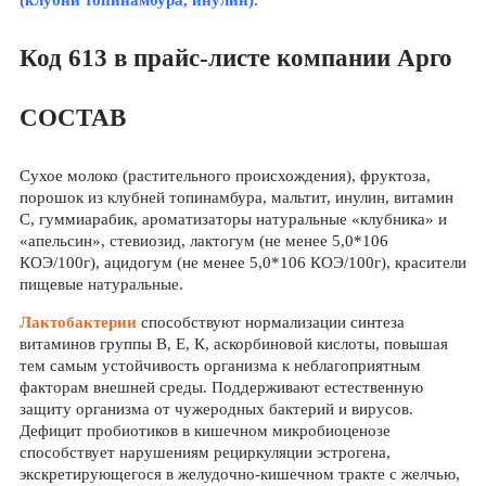
(клубни топинамбура, инулин).
Код 613 в прайс-листе компании Арго
СОСТАВ
Сухое молоко (растительного происхождения), фруктоза,
порошок из клубней топинамбура, мальтит, инулин, витамин
С, гуммиарабик, ароматизаторы натуральные «клубника» и
«апельсин», стевиозид, лактогум (не менее 5,0*106
КОЭ/100г), ацидогум (не менее 5,0*106 КОЭ/100г), красители
пищевые натуральные.
Лактобактерии
способствуют нормализации синтеза
витаминов группы В, Е, К, аскорбиновой кислоты, повышая
тем самым устойчивость организма к неблагоприятным
факторам внешней среды. Поддерживают естественную
защиту организма от чужеродных бактерий и вирусов.
Дефицит пробиотиков в кишечном микробиоценозе
способствует нарушениям рециркуляции эстрогена,
экскретирующегося в желудочно-кишечном тракте с желчью,