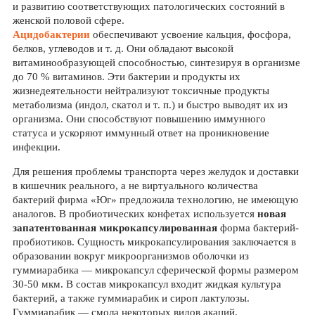
и развитию соответствующих патологических состояний в
женской половой сфере.
Ацидобактерии
обеспечивают усвоение кальция, фосфора,
белков, углеводов и т. д. Они обладают высокой
витаминообразующей способностью, синтезируя в организме
до 70 % витаминов. Эти бактерии и продукты их
жизнедеятельности нейтрализуют токсичные продукты
метаболизма (индол, скатол и т. п.) и быстро выводят их из
организма. Они способствуют повышению иммунного
статуса и ускоряют иммунный ответ на проникновение
инфекции.
Для решения проблемы транспорта через желудок и доставки
в кишечник реального, а не виртуального количества
бактерий фирма «Юг» предложила технологию, не имеющую
аналогов. В пробиотических конфетах используется
новая
запатентованная микрокапсулированная
форма бактерий-
пробиотиков. Сущность микрокапсулирования заключается в
образовании вокруг микроорганизмов оболочки из
гуммиарабика — микрокапсул сферической формы размером
30-50 мкм. В состав микрокапсул входит жидкая культура
бактерий, а также гуммиарабик и сироп лактулозы.
Гуммиарабик — смола некоторых видов акаций,