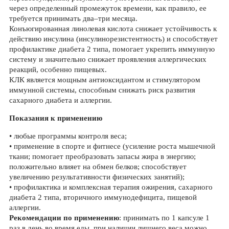
через определенный промежуток времени, как правило, ее
требуется принимать два–три месяца.
Конъюгированная линолевая кислота снижает устойчивость к
действию инсулина (инсулинорезистентность) и способствует
профилактике диабета 2 типа, помогает укрепить иммунную
систему и значительно снижает проявления аллергических
реакций, особенно пищевых.
КЛК является мощным антиоксидантом и стимулятором
иммунной системы, способным снижать риск развития
сахарного диабета и аллергии.
Показания к применению
• любые программы контроля веса;
• применение в спорте и фитнесе (усиление роста мышечной
ткани; помогает преобразовать запасы жира в энергию;
положительно влияет на обмен белков; способствует
увеличению результативности физических занятий);
• профилактика и комплексная терапия ожирения, сахарного
диабета 2 типа, вторичного иммунодефицита, пищевой
аллергии.
Рекомендации по применению
: принимать по 1 капсуле 1
раз в день во время еды, при наличии лишнего веса можно