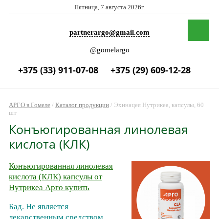
Пятница, 7 августа 2026г.
partnerargo@gmail.com
@gomelargo
+375 (33) 911-07-08
+375 (29) 609-12-28
АРГО в Гомеле
/
Каталог продукции
/
Эхинацея Нутрикеа, капсулы, 60
шт
Конъюгированная линолевая
кислота (КЛК)
Конъюгированная линолевая
кислота (КЛК) капсулы от
Нутрикеа Арго купить
Бад. Не является
лекарственным средством