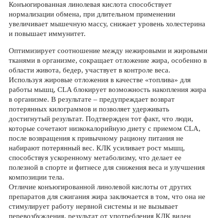
Конъюгированная линолевая кислота способствует
нормализации обмена, при длительном применении
увеличивает мышечную массу, снижает уровень холестерина
и повышает иммунитет.
Оптимизирует соотношение между нежировыми и жировыми
тканями в организме, сокращает отложение жира, особенно в
области живота, бедер, участвует в контроле веса.
Используя жировые отложения в качестве «топлива» для
работы мышц, CLA блокирует возможность накопления жира
в организме. В результате – предупреждает возврат
потерянных килограммов и позволяет удерживать
достигнутый результат. Подтвержден тот факт, что люди,
которые сочетают низкокалорийную диету с приемом CLA,
после возвращения к привычному рациону питания не
набирают потерянный вес. КЛК усиливает рост мышц,
способствуя ускоренному метаболизму, что делает ее
полезной в спорте и фитнесе для снижения веса и улучшения
композиции тела.
Отличие конъюгированной линолевой кислоты от других
препаратов для сжигания жира заключается в том, что она не
стимулирует работу нервной системы и не вызывает
перевозбуждения, результат от употребления КЛК виден