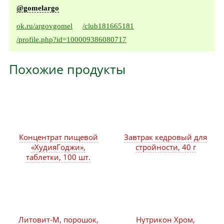
@gomelargo
ok.ru/argovgomel
/club181665181
/profile.php?id=100009386080717
Похожие продукты
Концентрат пищевой
Завтрак кедровый для
«ХудияГоджи»,
стройности, 40 г
таблетки, 100 шт.
Литовит-М, порошок,
Нутрикон Хром,