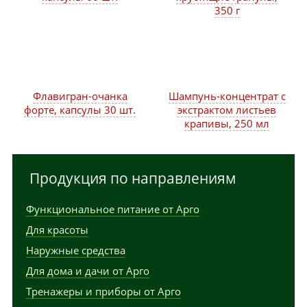
350 г
Флавигран-очанка
Шампунь-концентрат с
форте, капсулы 30 шт.
экстрактом листьев
крапивы, 250 мл
Продукция по направлениям
Функциональное питание от Арго
Для красоты
Наружные средства
Для дома и дачи от Арго
Тренажеры и приборы от Арго