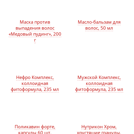
Маска против
Масло-бальзам для
выпадения волос
волос, 50 мл
«Медовый пудинг», 200
г
Нефро Комплекс,
Мужской Комплекс,
коллоидная
коллоидная
фитоформула, 235 мл
фитоформула, 235 мл
Поликавин форте,
Нутрикон Хром,
капсулы 60 шт.
хрустящие гранулы,