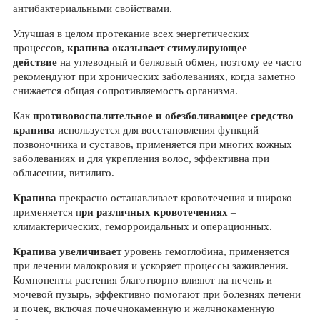
антибактериальными свойствами.
Улучшая в целом протекание всех энергетических
процессов,
крапива оказывает стимулирующее
действие
на углеводный и белковый обмен, поэтому ее часто
рекомендуют при хронических заболеваниях, когда заметно
снижается общая сопротивляемость организма.
Как
противовоспалительное и обезболивающее средство
крапива
используется для восстановления функций
позвоночника и суставов, применяется при многих кожных
заболеваниях и для укрепления волос, эффективна при
облысении, витилиго.
Крапива
прекрасно останавливает кровотечения и широко
применяется п
ри различных кровотечениях
–
климактерических, геморроидальных и операционных.
Крапива увеличивает
уровень гемоглобина, применяется
при лечении малокровия и ускоряет процессы заживления.
Компоненты растения благотворно влияют на печень и
мочевой пузырь, эффективно помогают при болезнях печени
и почек, включая почечнокаменную и желчнокаменную