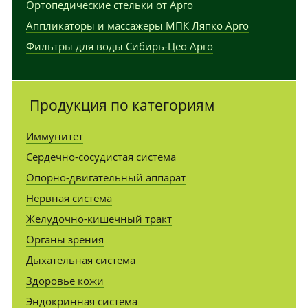
Ортопедические стельки от Арго
Аппликаторы и массажеры МПК Ляпко Арго
Фильтры для воды Сибирь-Цео Арго
Продукция по категориям
Иммунитет
Сердечно-сосудистая система
Опорно-двигательный аппарат
Нервная система
Желудочно-кишечный тракт
Органы зрения
Дыхательная система
Здоровье кожи
Эндокринная система