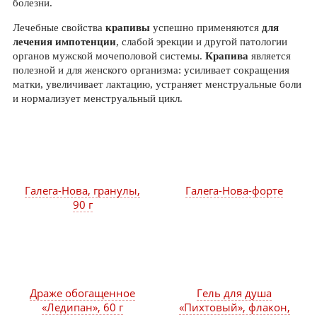
болезни.
Лечебные свойства
крапивы
успешно применяются
для
лечения импотенции
, слабой эрекции и другой патологии
органов мужской мочеполовой системы.
Крапива
является
полезной и для женского организма: усиливает сокращения
матки, увеличивает лактацию, устраняет менструальные боли
и нормализует менструальный цикл.
Галега-Нова, гранулы,
Галега-Нова-форте
90 г
Драже обогащенное
Гель для душа
«Ледипан», 60 г
«Пихтовый», флакон,