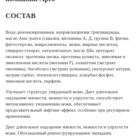
СОСТАВ
Вода деионизированная, каприк/каприлик триглицериды,
масло Ама¬ранта (сквален, витамины А, Д, группы В, фитин,
фитостеролы, микроэлементы, лизин, жирные кислоты),
глицерил стеарат, октилоктаноат, масло Ши, цетеарил
октаноат, протеины шелка, протеины кунжута, линолевая и
линоленовая кислоты (витамин F), аллантоин (экстракт
окопника), бисаболол (экстракт ромашки), гиалуронат натрия,
натрия сорбат, этилгексил глицерил, аскорбил фосфат,
лимонная кислота, парфюм.
Улучшает структуру увядающей кожи. Дает длительное
ощущение мягкости, нежности и упругости, способствует
интенсивному увлажнению кожи, обеспечивает
продолжительный лифтинг-эффект, особенно при регулярном
применении.
Дает длительное ощущение мягкости, нежности и упругости
кожи. Обогащенный реконструирующими липидами.