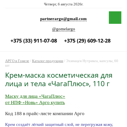
Четверг, 6 августа 2026г.
partnerargo@gmail.com
@gomelargo
+375 (33) 911-07-08
+375 (29) 609-12-28
АРГО в Гомеле
/
Каталог продукции
/
Эхинацея Нутрикеа, капсулы, 60
шт
Крем-маска косметическая для
лица и тела «ЧагаПлюс», 110 г
Маску для лица «ЧагаПлюс»
от НПФ «Новь» Арго купить
Код 188 в прайс-листе компании Арго
Крем создаёт лёгкий защитный слой, не перегружая кожу,