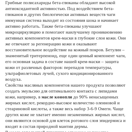
Грибные полисахариды бета-глюканы обладают высокой
антиоксидантной активностью. Под воздействием бета-
глюканов и других биологически активных веществ чаги
иммунная система выходит из состояния шока и начинает
активно работать. Также бета-глюканы улучшают
микроциркуляцию и помогают наилучшему проникновению
активных компонентов крем-маски в глубокие слои кожи. Они
же отвечают за регенерацию кожи и оказывают
восстановительное воздействие на кожный покров. Бетулин –
знаменитый тритерпеноид, еще один ценный компонент чаги,
его основная задача в составе нашей крем-маски – защита
кожи от различных факторов: перепадов температуры,
ультрафиолетовых лучей, сухого кондиционированного
воздуха.
Свойства масляных компонентов нашего продукта позволяют
создать эмульсию для оптимального контакта с липидами
кожи, например, в
масле конопли
до 90% ненасыщенных
жирных кислот, рекордно-высокое количество олеиновой и
стеариновой кислоты, а также весь набор 3-6-9 Омеги. Чаще
других коже не хватает именно незаменимых жирных кислот,
они являются основой для клеток рогового слоя эпидермиса и
входят в состав природной мантии дермы.