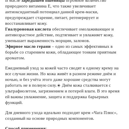
В масле
зародышей пшеницы
огромное количество
природного витамина Е, что также увеличивает
антиоксидантный потенциал данной крем-маски,
предупреждает старение, питает, регенерирует и
восстанавливает кожу.
Гиалуроновая кислота
обеспечивает омолаживающее и
антивозрастное действие, подтягивает и увлажняет кожу,
уменьшает выраженность морщин, заломов.
Эфирное масло герани
– одно из самых эффективных в
борьбе со старением кожи, обладающее тонким приятным
ароматом.
Ежедневный уход за кожей часто сводят к одному крему на
все случаи жизни. Но кожа живёт в разном режиме днём и
ночью, и без учёта этого даже хорошие средства могут
работать не в полную силу.☀️ Днём кожа сталкивается с
ультрафиолетом, загрязнением и потерей влаги. В это время
ей важны увлажнение, защита и поддержка барьерных
функций.
Для дневного ухода идеально подходит крем «Чага Плюс»,
созданный на основе природных компонентов.
Способ применения
: