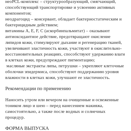
нео­PCL-комплекс – структурообразующий, смягчающий,
способствующий транспортировке и усвоению активных
компонентов;
неодрагоцид – консервант, обладает бактериостатическим и
бактерицидным действием;
витамины A, E, F, C (аскорбинпальмитат) – оказывают
антиоксидантное действие, предотвращают окисление
липидов кожи, стимулируют дыхание и регенерацию тканей,
увеличивают эластичность кожи, участвуют в окислительно-
восстановительных реакциях, способствуют удержанию влаги
в клетках кожи, предупреждают пигментацию;
масляные экстракты липы, петрушки – укрепляют клеточные
оболочки эпидермиса, способствуют поддержанию уровня
влажности в клетках кожи, улучшают ее эластичность.
Рекомендации по применению
Наносить утром или вечером на очищенные и освеженные
тоником лицо и шею – перед нанесением макияжа,
самостоятельно, а также после водных и солнечных
процедур.
ФОРМА ВЫПУСКА