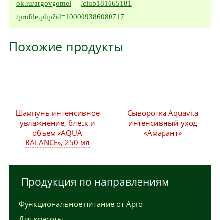
ok.ru/argovgomel
/club181665181
/profile.php?id=100009386080717
Похожие продукты
Шампунь интенсивное
Сыворотка Aquavita
увлажнение, блеск и
интенсивный уход
объем «AQUA
«Амарант»
BALANCE», 250 мл
Продукция по направлениям
Функциональное питание от Арго
Для красоты