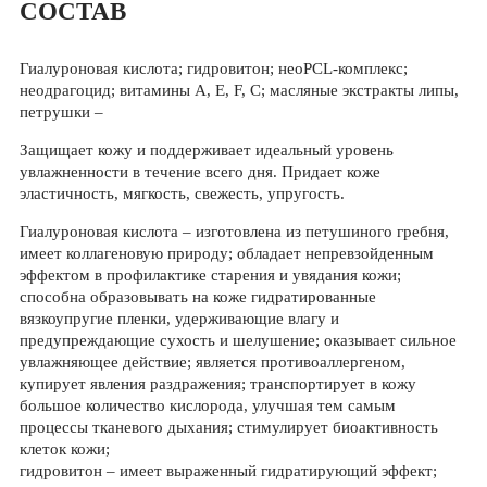
СОСТАВ
Гиалуроновая кислота; гидровитон; нео­PCL-комплекс;
неодрагоцид; витамины A, E, F, C; масляные экстракты липы,
петрушки –
Защищает кожу и поддерживает идеальный уровень
увлажненности в течение всего дня. Придает коже
эластичность, мягкость, свежесть, упругость.
Гиалуроновая кислота – изготовлена из петушиного гребня,
имеет коллагеновую природу; обладает непревзойденным
эффектом в профилактике старения и увядания кожи;
способна образовывать на коже гидратированные
вязкоупругие пленки, удерживающие влагу и
предупреждающие сухость и шелушение; оказывает сильное
увлажняющее действие; является противоаллергеном,
купирует явления раздражения; транспортирует в кожу
большое количество кислорода, улучшая тем самым
процессы тканевого дыхания; стимулирует биоактивность
клеток кожи;
гидровитон – имеет выраженный гидратирующий эффект;