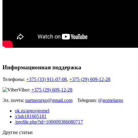
Информационная поддержка
Телефоны:
+375 (33) 911-07-08
,
+375 (29) 609-12-28
Viber:
+375 (29) 609-12-28
Эл. почта:
partnerargo@gmail.com
Telegram:
@gomelargo
ok.ru/argovgomel
/club181665181
/profile.php?id=100009386080717
Другие статьи