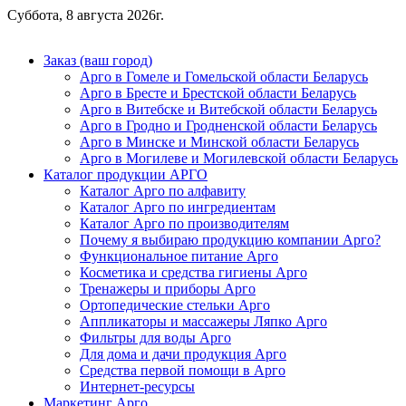
Суббота, 8 августа 2026г.
Заказ (ваш город)
Арго в Гомеле и Гомельской области Беларусь
Арго в Бресте и Брестской области Беларусь
Арго в Витебске и Витебской области Беларусь
Арго в Гродно и Гродненской области Беларусь
Арго в Минске и Минской области Беларусь
Арго в Могилеве и Могилевской области Беларусь
Каталог продукции АРГО
Каталог Арго по алфавиту
Каталог Арго по ингредиентам
Каталог Арго по производителям
Почему я выбираю продукцию компании Арго?
Функциональное питание Арго
Косметика и средства гигиены Арго
Тренажеры и приборы Арго
Ортопедические стельки Арго
Аппликаторы и массажеры Ляпко Арго
Фильтры для воды Арго
Для дома и дачи продукция Арго
Средства первой помощи в Арго
Интернет-ресурсы
Маркетинг Арго