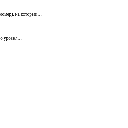
 номер), на который…
 до уровня…