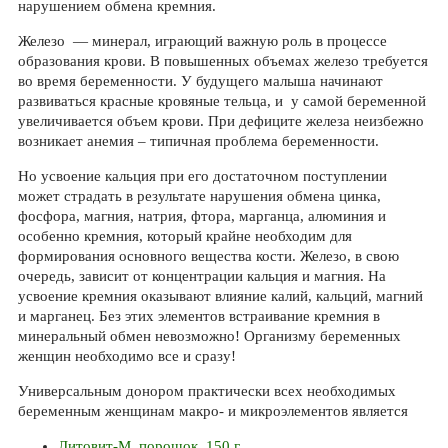
нарушением обмена кремния.
Железо — минерал, играющий важную роль в процессе
образования крови. В повышенных объемах железо требуется
во время беременности. У будущего малыша начинают
развиваться красные кровяные тельца, и у самой беременной
увеличивается объем крови. При дефиците железа неизбежно
возникает анемия – типичная проблема беременности.
Но усвоение кальция при его достаточном поступлении
может страдать в результате нарушения обмена цинка,
фосфора, магния, натрия, фтора, марганца, алюминия и
особенно кремния, который крайне необходим для
формирования основного вещества кости. Железо, в свою
очередь, зависит от концентрации кальция и магния. На
усвоение кремния оказывают влияние калий, кальций, магний
и марганец. Без этих элементов встраивание кремния в
минеральный обмен невозможно! Организму беременных
женщин необходимо все и сразу!
Универсальным донором практически всех необходимых
беременным женщинам макро- и микроэлементов является
Литовит-М, порошок, 150 г