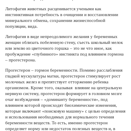
Литофагия животных расценивается учеными как
инстинктивная потребность в очищении и восстановлении
минерального обмена, сохранении жизнеспособной
популяции, вида.
Литофагия в виде непреодолимого желания у беременных
женщин облизать побеленную стену, съесть школьный мелок
или землю из цветочного горшка – это не что иное, как
пробуждение «глубинного» инстинкта под влиянием гормона
– прогестерона.
Прогестерон – гормон беременности. Помимо расслабления
гладкой мускулатуры матки, прогестерон стимулирует рост
молочных желез и препятствует отторжению ребенка
организмом. Кроме того, оказывая влияние на центральную
нервную систему, прогестерон формирует в головном мозге
очаг возбуждения – «доминанту беременности», под
влиянием которой происходят биохимические изменения,
которые включают «поисковую машину» с целью определения
и использования необходимых для нормального течения
беременности веществ. То есть, именно прогестерон
определяет норму или недостаток полезных веществ и, в