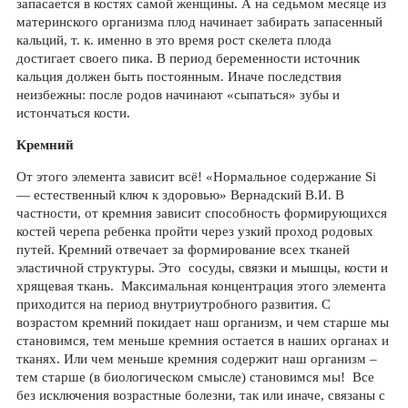
запасается в костях самой женщины. А на седьмом месяце из
материнского организма плод начинает забирать запасенный
кальций, т. к. именно в это время рост скелета плода
достигает своего пика. В период беременности источник
кальция должен быть постоянным. Иначе последствия
неизбежны: после родов начинают «сыпаться» зубы и
истончаться кости.
Кремний
От этого элемента зависит всё! «Нормальное содержание Si
— естественный ключ к здоровью» Вернадский В.И. В
частности, от кремния зависит способность формирующихся
костей черепа ребенка пройти через узкий проход родовых
путей. Кремний отвечает за формирование всех тканей
эластичной структуры. Это сосуды, связки и мышцы, кости и
хрящевая ткань. Максимальная концентрация этого элемента
приходится на период внутриутробного развития. С
возрастом кремний покидает наш организм, и чем старше мы
становимся, тем меньше кремния остается в наших органах и
тканях. Или чем меньше кремния содержит наш организм –
тем старше (в биологическом смысле) становимся мы! Все
без исключения возрастные болезни, так или иначе, связаны с