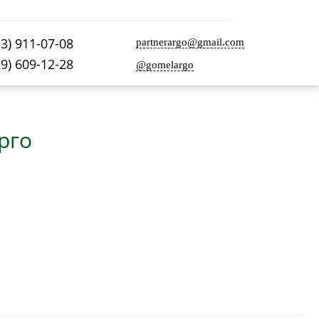
33) 911-07-08
partnerargo@gmail.com
29) 609-12-28
@gomelargo
рго