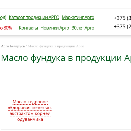
од)
Каталог продукции АРГО
Маркетинг Арго
+375 (
+375 (
до 80%
Контакты
Новинки Арго
30 лет Арго
Арго Беларусь
/
Масло фундука в продукции Арго
Масло фундука в продукции А
Масло кедровое
«Здоровая печень» с
экстрактом корней
одуванчика