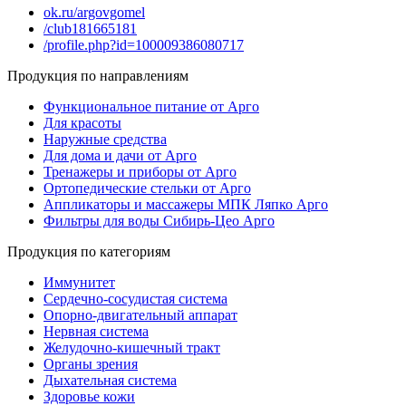
ok.ru/argovgomel
/club181665181
/profile.php?id=100009386080717
Продукция по направлениям
Функциональное питание от Арго
Для красоты
Наружные средства
Для дома и дачи от Арго
Тренажеры и приборы от Арго
Ортопедические стельки от Арго
Аппликаторы и массажеры МПК Ляпко Арго
Фильтры для воды Сибирь-Цео Арго
Продукция по категориям
Иммунитет
Сердечно-сосудистая система
Опорно-двигательный аппарат
Нервная система
Желудочно-кишечный тракт
Органы зрения
Дыхательная система
Здоровье кожи