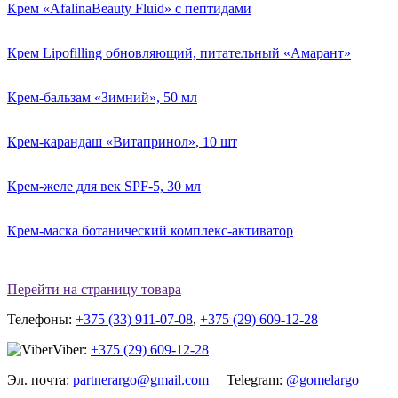
Крем «AfalinaBeauty Fluid» с пептидами
Крем Lipofilling обновляющий, питательный «Амарант»
Крем-бальзам «Зимний», 50 мл
Крем-карандаш «Витапринол», 10 шт
Крем-желе для век SPF-5, 30 мл
Крем-маска ботанический комплекс-активатор
Перейти на страницу товара
Телефоны:
+375 (33) 911-07-08
,
+375 (29) 609-12-28
Viber:
+375 (29) 609-12-28
Эл. почта:
partnerargo@gmail.com
Telegram:
@gomelargo