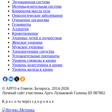
Эндокринная система
Мочевыделительная система
Коррекция массы тела
Онкологические заболевания
Очищение организма
Гельминты
Аллергия
Кроветворение
Здоровье детей и подростков
Женское здоровье
Мужское здоровье
Тонизирующие средства
Успокоительные препараты
Уровень глюкозы в крови
Уровень холестерина в крови
Уровень железа в крови
© АРГО в Гомеле, Беларусь. 2014-2026
Личный сайт участника Арго Луньковой Галины ID 987802
К р а с о та через з д о р о в ь е