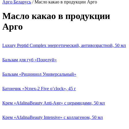
Арго Беларусь
/
Масло какао в продукции Арго
Масло какао в продукции
Арго
Luxury Peptid Complex энергетический, антивозрастной, 50 мл
Бальзам для губ «Поцелуй»
Бальзам «Рициниол Универсальный»
Батончик «Успех-2 Five o’clock», 45 г
Крем «AfalinaBeauty Anti-Age» с церамидами, 50 мл
Крем «AfalinaBeauty Intensive» с коллагеном, 50 мл