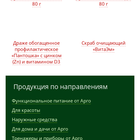
80 г
80 г
Драже обогащенное
Скраб очищающий
профилактическое
«ВитаЭм»
«Пантошка» с цинком
(Zn) и витамином D3
Продукция по направлениям
Функциональное питание от Арго
Для красоты
Наружные средства
Для дома и дачи от Арго
Тренажеры и приборы от Арго