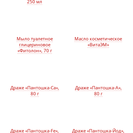
250 мл
Мыло туалетное
Масло косметическое
глицериновое
«ВитаЭМ»
«Фитолон», 70 г
Драже «Пантошка-Ca»,
Драже «Пантошка-A»,
80 г
80 г
Драже «Пантошка-Fe»,
Драже «Пантошка-Йод»,