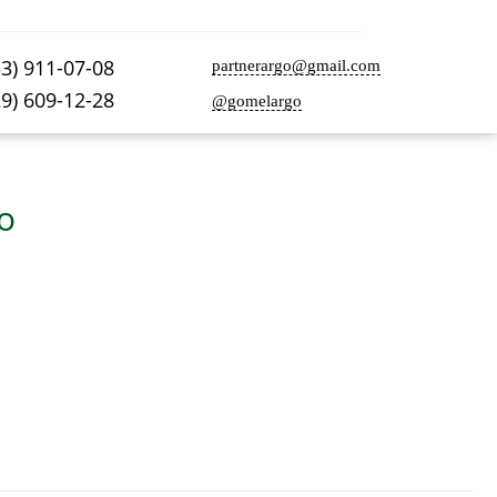
33) 911-07-08
partnerargo@gmail.com
29) 609-12-28
@gomelargo
о