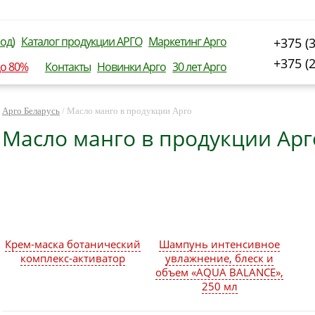
од)
Каталог продукции АРГО
Маркетинг Арго
+375 (
+375 (
до 80%
Контакты
Новинки Арго
30 лет Арго
Арго Беларусь
/
Масло манго в продукции Арго
Масло манго в продукции Арг
Крем-маска ботанический
Шампунь интенсивное
комплекс-активатор
увлажнение, блеск и
объем «AQUA BALANCE»,
250 мл