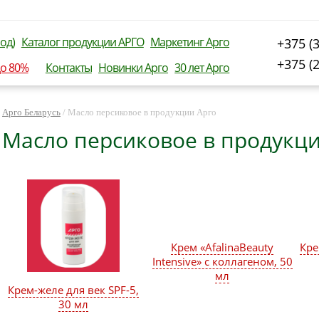
од)
Каталог продукции АРГО
Маркетинг Арго
+375 (
+375 (
до 80%
Контакты
Новинки Арго
30 лет Арго
Арго Беларусь
/
Масло персиковое в продукции Арго
Масло персиковое в продукци
Крем «AfalinaBeauty
Кре
Intensive» с коллагеном, 50
мл
Крем-желе для век SPF-5,
30 мл