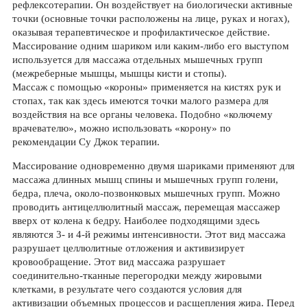
рефлексотерапии. Он воздействует на биологически активные
точки (основные точки расположены на лице, руках и ногах),
оказывая терапевтическое и профилактическое действие.
Массирование одним шариком или каким-либо его выступом
используется для массажа отдельных мышечных групп
(межреберные мышцы, мышцы кисти и стопы).
Массаж с помощью «короны» применяется на кистях рук и
стопах, так как здесь имеются точки малого размера для
воздействия на все органы человека. Подобно «колючему
врачевателю», можно использовать «корону» по
рекомендации Су Джок терапии.
Массирование одновременно двумя шариками применяют для
массажа длинных мышц спины и мышечных групп голени,
бедра, плеча, около-позвонковых мышечных групп. Можно
проводить антицеллюлитный массаж, перемещая массажер
вверх от колена к бедру. Наиболее подходящими здесь
являются 3- и 4-й режимы интенсивности. Этот вид массажа
разрушает целлюлитные отложения и активизирует
кровообращение. Этот вид массажа разрушает
соединительно-тканные перегородки между жировыми
клетками, в результате чего создаются условия для
активизации объемных процессов и расщепления жира. Перед