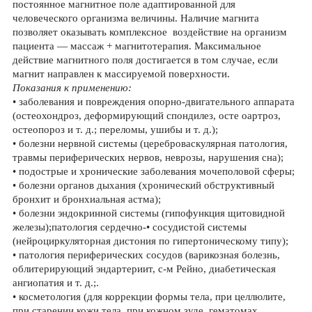
постоянное магнитное поле адаптированной для
человеческого организма величины. Наличие магнита
позволяет оказывать комплексное воздействие на организм
пациента — массаж + магнитотерапия. Максимальное
действие магнитного поля достигается в том случае, если
магнит направлен к массируемой поверхности.
Показания к применению:
• заболевания и повреждения опорно-двигательного аппарата
(остеохондроз, деформирующий спондилез, осте оартроз,
остеопороз и т. д.; переломы, ушибы и т. д.);
• болезни нервной системы (цереброваскулярная патология,
травмы периферических нервов, неврозы, нарушения сна);
• подострые и хронические заболевания мочеполовой сферы;
• болезни органов дыхания (хронический обструктивный
бронхит и бронхиальная астма);
• болезни эндокринной системы (гипофункция щитовидной
железы);патология сердечно-• сосудистой системы
(нейроциркуляторная дистония по гипертоническому типу);
• патология периферических сосудов (варикозная болезнь,
облитерирующий эндартериит, с-м Рейно, диабетическая
ангиопатия и т. д.;.
• косметология (для коррекции формы тела, при целлюлите,
при старении кожи тела, при кожном зуде, гематомах,