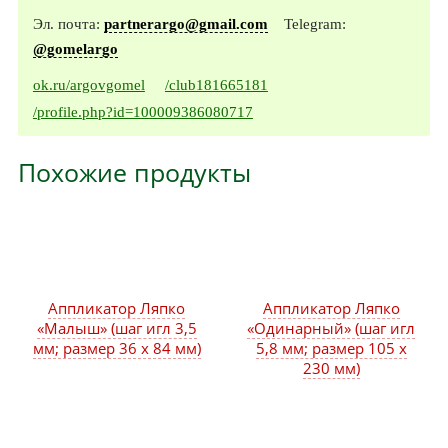
Эл. почта:
partnerargo@gmail.com
Telegram:
@gomelargo
ok.ru/argovgomel
/club181665181
/profile.php?id=100009386080717
Похожие продукты
Аппликатор Ляпко
Аппликатор Ляпко
«Малыш» (шаг игл 3,5
«Одинарный» (шаг игл
мм; размер 36 х 84 мм)
5,8 мм; размер 105 х
230 мм)