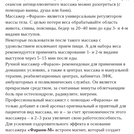
сеансом антицеллюлитного массажа можно разогреться (с
помощью ванны, душа или бани).
Массажер «Фараон» является универсальным регулятором
массы тела. С целью потери веса обрабатывайте область
живота, спины, поясницы, бедер за 20–40 мин до еды 3- и 4-м
видами выступов.
Некоторые пользователи после такого массажа с
удовольствием исключают прием пищи. А для набора веса
рекомендуется применять массирование 1- и 2-м видами
выступов через 5–15 мин после еды.
Ручной массажер «Фараон» рекомендован для применения в
домашних условиях, а также в центрах массажа и мануальной
терапии, реабилитационных центрах, кабинетах ЛФК,
амбулаторных и поликлинических службах. Он является
прекрасным средством, за считанные минуты облегчающим
боль при остеохондрозе, радикулите, мигрени.
Профессиональный массажист с помощью «Фараона» не
только добавит в свой арсенал оригинальный и приятный для
пациентов вид массажа, но и – за счет эргономичности этого
массажера – в 2–3 раза увеличит свою работоспособность.
Для усиления оздоровительного эффекта в основание
массажера
«Фараон-М»
встроен магнит, который создает