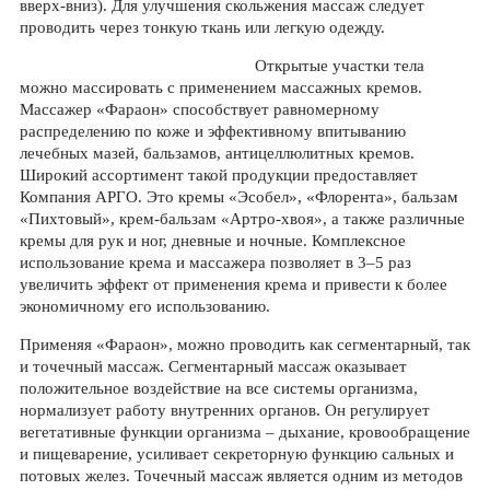
вверх-вниз). Для улучшения скольжения массаж следует
проводить через тонкую ткань или легкую одежду.
Открытые участки тела
можно массировать с применением массажных кремов.
Массажер «Фараон» способствует равномерному
распределению по коже и эффективному впитыванию
лечебных мазей, бальзамов, антицеллюлитных кремов.
Широкий ассортимент такой продукции предоставляет
Компания АРГО. Это кремы «Эсобел», «Флорента», бальзам
«Пихтовый», крем-бальзам «Артро-хвоя», а также различные
кремы для рук и ног, дневные и ночные. Комплексное
использование крема и массажера позволяет в 3–5 раз
увеличить эффект от применения крема и привести к более
экономичному его использованию.
Применяя «Фараон», можно проводить как сегментарный, так
и точечный массаж. Сегментарный массаж оказывает
положительное воздействие на все системы организма,
нормализует работу внутренних органов. Он регулирует
вегетативные функции организма – дыхание, кровообращение
и пищеварение, усиливает секреторную функцию сальных и
потовых желез. Точечный массаж является одним из методов