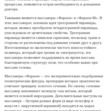
процессам, появляется острая необходимость в домашнем
докторе.
Таковыми являются массажеры «Фараон» и «Фараон-М». В
этих массажерах заложена идея трехгранной пирамиды,
которая, являясь прообразом четырехгранной пирамиды,
унаследовала ее целительные свойства. Трехгранная
пирамида является символом гармонии, поскольку грани и
стороны ее расположены под равными углами друг к другу.
Изготовленные из экологически чистого износостойкого
полимера, который при трении не электризуется, эти
массажеры позволяют поддерживать во время массажа
благоприятную структуру поля, что особенно важно при
массаже головы.
Массажеры «Фараон» – это экспериментально подобранные
геометрические фигуры, пропорции которых практически
отвечают принципу золотого сечения. По своему сечению
массажер напоминает молекулу газа метана, который
является основой мироздания. Дополнительные выступы на
массажере – бугорки разных форм (в виде полусфер и
конусов с закругленной вершиной) находятся на шарах
(головках), которые превращают каждый шар в слаженную