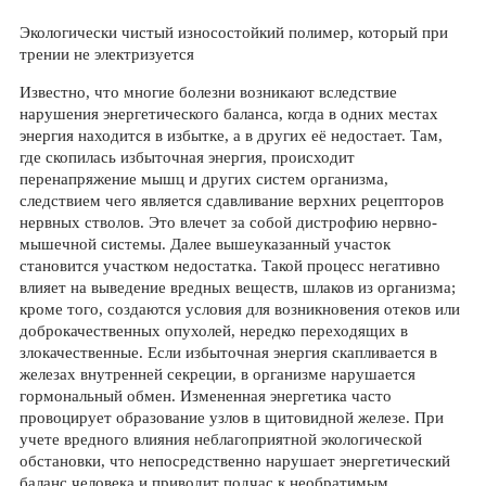
Экологически чистый износостойкий полимер, который при
трении не электризуется
Известно, что многие болезни возникают вследствие
нарушения энергетического баланса, когда в одних местах
энергия находится в избытке, а в других её недостает. Там,
где скопилась избыточная энергия, происходит
перенапряжение мышц и других систем организма,
следствием чего является сдавливание верхних рецепторов
нервных стволов. Это влечет за собой дистрофию нервно-
мышечной системы. Далее вышеуказанный участок
становится участком недостатка. Такой процесс негативно
влияет на выведение вредных веществ, шлаков из организма;
кроме того, создаются условия для возникновения отеков или
доброкачественных опухолей, нередко переходящих в
злокачественные. Если избыточная энергия скапливается в
железах внутренней секреции, в организме нарушается
гормональный обмен. Измененная энергетика часто
провоцирует образование узлов в щитовидной железе. При
учете вредного влияния неблагоприятной экологической
обстановки, что непосредственно нарушает энергетический
баланс человека и приводит подчас к необратимым