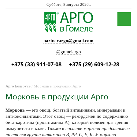
Суббота, 8 августа 2026г.
partnerargo@gmail.com
@gomelargo
+375 (33) 911-07-08
+375 (29) 609-12-28
Арго Беларусь
/
Морковь в продукции Арго
Морковь в продукции Арго
Морковь
— это овощ, богатый витаминами, минералами и
антиоксидантами. Этот овощ — рекордсмен по содержанию
бета-каротина (провитамина А), который полезен для зрения
иммунитета и кожи. Т
акже в составе моркови представлена
почти вся группа витаминов В, РР, С, Е, К. У моркови