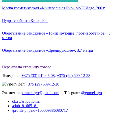
Маска косметическая «Минеральная Био» bioТРИage, 200 г
Пудра-сорбент «Кия», 20 г
Обертывание бандажное «Тонизирующее, противоотечное», 3
метра
Обертывание бандажное «Дренирующее», 3,7 метра
Перейти на страницу товара
Телефоны:
+375 (33) 911-07-08
,
+375 (29) 609-12-28
Viber:
+375 (29) 609-12-28
Эл. почта:
partnerargo@gmail.com
Telegram:
@gomelargo
ok.ru/argovgomel
/club181665181
/profile.php?id=100009386080717