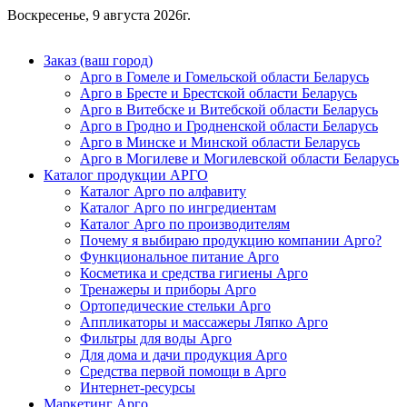
Воскресенье, 9 августа 2026г.
Заказ (ваш город)
Арго в Гомеле и Гомельской области Беларусь
Арго в Бресте и Брестской области Беларусь
Арго в Витебске и Витебской области Беларусь
Арго в Гродно и Гродненской области Беларусь
Арго в Минске и Минской области Беларусь
Арго в Могилеве и Могилевской области Беларусь
Каталог продукции АРГО
Каталог Арго по алфавиту
Каталог Арго по ингредиентам
Каталог Арго по производителям
Почему я выбираю продукцию компании Арго?
Функциональное питание Арго
Косметика и средства гигиены Арго
Тренажеры и приборы Арго
Ортопедические стельки Арго
Аппликаторы и массажеры Ляпко Арго
Фильтры для воды Арго
Для дома и дачи продукция Арго
Средства первой помощи в Арго
Интернет-ресурсы
Маркетинг Арго