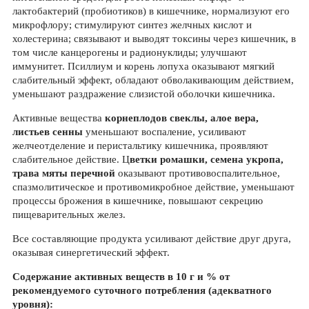
лактобактерий (пробиотиков) в кишечнике, нормализуют его
микрофлору; стимулируют синтез желчных кислот и
холестерина; связывают и выводят токсины через кишечник, в
том числе канцерогены и радионуклиды; улучшают
иммунитет. Псиллиум и корень лопуха оказывают мягкий
слабительный эффект, обладают обволакивающим действием,
уменьшают раздражение слизистой оболочки кишечника.
Активные вещества
корнеплодов свеклы, алое вера,
листьев сенны
уменьшают воспаление, усиливают
желчеотделение и перистальтику кишечника, проявляют
слабительное действие. Ц
ветки ромашки, семена укропа,
трава мяты перечной
оказывают противовоспалительное,
спазмолитическое и противомикробное действие, уменьшают
процессы брожения в кишечнике, повышают секрецию
пищеварительных желез.
Все составляющие продукта усиливают действие друг друга,
оказывая синергетический эффект.
Содержание активных веществ в 10 г и % от
рекомендуемого суточного потребления (адекватного
уровня):