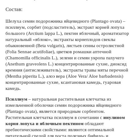
Состав:
Шелуха семян подорожника яйцевидного (Plantago ovata) –
псиллиум, сорбит (подсластитель), экстракт корней лопуха
большого (Arctium lappa L.), пектин яблочный, ароматизатор
натуральный «яблоко», экстракты корнеплодов свеклы
обыкновенной (Beta vulgaris), листьев сенны остролистной
(Folia Sennae acutifoliae), цветков ромашки аптечной
(Chamomilla officinalis L.), зелени и семян укропа пахучего
(Anethum graveolens L.) концентрированные сухие, диоксид
кремния (антислеживатель), экстракты травы мяты перечной
(Mentha piperita L.), алоэ вера (Aloe Vera/ Aloe barbadensis)
концентрированные сухие, ксантановая камедь, гуаровая
камедь.
Псиллиум
– натуральная растительная клетчатка из
измельченной оболочки семян подорожника яйцевидного
(Plantago ovata), является природным сорбентом.
Растительная клетчатка псиллиум в сочетании с
инулином
корня лопуха и яблочным пектином
обладают
пребиотическими свойствами: являются оптимальной
питательной средой для роста полезных бифидо- и