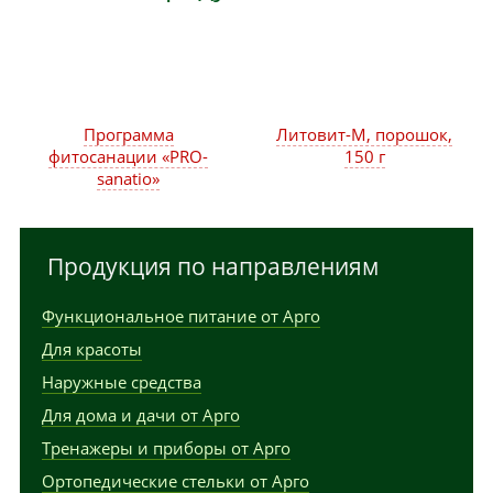
Программа
Литовит-М, порошок,
фитосанации «PRO-
150 г
sanatio»
Продукция по направлениям
Функциональное питание от Арго
Для красоты
Наружные средства
Для дома и дачи от Арго
Тренажеры и приборы от Арго
Ортопедические стельки от Арго