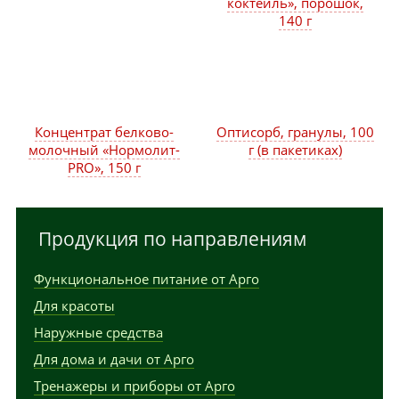
коктейль», порошок,
140 г
Концентрат белково-
Оптисорб, гранулы, 100
молочный «Нормолит-
г (в пакетиках)
PRO», 150 г
Продукция по направлениям
Функциональное питание от Арго
Для красоты
Наружные средства
Для дома и дачи от Арго
Тренажеры и приборы от Арго