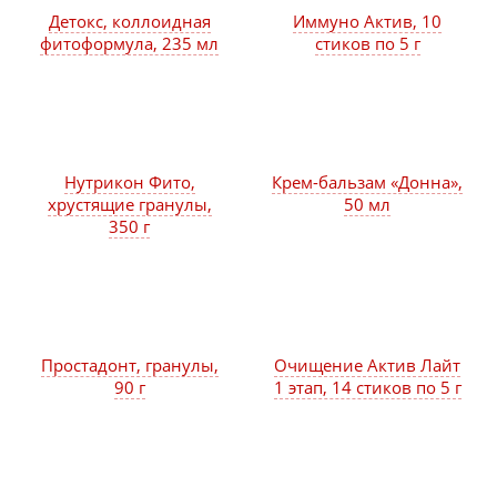
Детокс, коллоидная
Иммуно Актив, 10
фитоформула, 235 мл
стиков по 5 г
Нутрикон Фито,
Крем-бальзам «Донна»,
хрустящие гранулы,
50 мл
350 г
Простадонт, гранулы,
Очищение Актив Лайт
90 г
1 этап, 14 стиков по 5 г