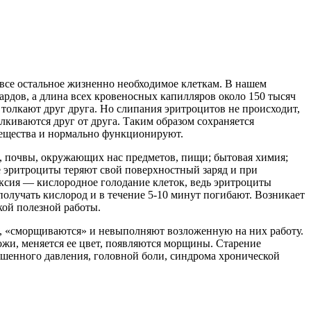
 все остальное жизненно необходимое клеткам. В нашем
ардов, а длина всех кровеносных капилляров около 150 тысяч
толкают друг друга. Но слипания эритроцитов не происходит,
лкиваются друг от друга. Таким образом сохраняется
вещества и нормально функционируют.
ы, почвы, окружающих нас предметов, пищи; бытовая химия;
те эритроциты теряют свой поверхностный заряд и при
оксия — кислородное голодание клеток, ведь эритроциты
получать кислород и в течение 5-10 минут погибают. Возникает
кой полезной работы.
, «сморщиваются» и невыполняют возложенную на них работу.
ожи, меняется ее цвет, появляются морщины. Старение
ышенного давления, головной боли, синдрома хронической