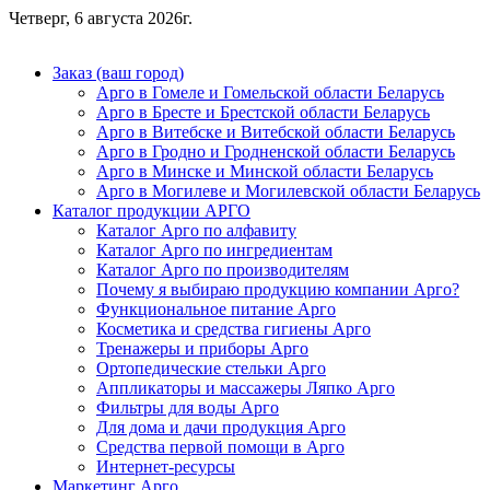
Четверг, 6 августа 2026г.
Заказ (ваш город)
Арго в Гомеле и Гомельской области Беларусь
Арго в Бресте и Брестской области Беларусь
Арго в Витебске и Витебской области Беларусь
Арго в Гродно и Гродненской области Беларусь
Арго в Минске и Минской области Беларусь
Арго в Могилеве и Могилевской области Беларусь
Каталог продукции АРГО
Каталог Арго по алфавиту
Каталог Арго по ингредиентам
Каталог Арго по производителям
Почему я выбираю продукцию компании Арго?
Функциональное питание Арго
Косметика и средства гигиены Арго
Тренажеры и приборы Арго
Ортопедические стельки Арго
Аппликаторы и массажеры Ляпко Арго
Фильтры для воды Арго
Для дома и дачи продукция Арго
Средства первой помощи в Арго
Интернет-ресурсы
Маркетинг Арго