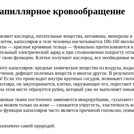
капиллярное кровообращение
авляют кислород, питательные вещества, витамины, минералы и
леток, капилляров в теле человека насчитывается 100-160 милли
циты — красные кровяные тельца — буквально протискиваются и 
тельный электрический заряд и при столкновении попросту отта
т свою функцию. Клетки получают кислород, все необходимые 
оту капилляров: вредные химические вещества из воздуха, вод
лучения; дефицит полезных веществ и многое другое. В результа
я! Если это происходит внутри крупных сосудов, возникает гип
илляра, он закупоривается, клетки, окружающие его, перестают 
на этом месте образуется рубец, который уже не выполняет ника
 живые ткани постепенно заменяются микрорубцами, «усыхают»
мы можем только на коже — снижается упругость, эластичность к
ие функции капилляров часто является причиной гипоксии, пов
назначено самой природой.