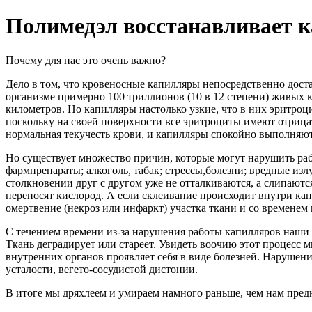
Полимедэл восстанавливает 
Почему для нас это очень важно?
Дело в том, что кровеносные капилляры непосредственно дост
организме примерно 100 триллионов (10 в 12 степени) живых к
километров. Но капилляры настолько узкие, что в них эритро
поскольку на своей поверхности все эритроциты имеют отрица
нормальная текучесть крови, и капилляры спокойно выполняю
Но существует множество причин, которые могут нарушить раб
фармпрепараты; алкоголь, табак; стрессы,болезни; вредные из
столкновении друг с другом уже не отталкиваются, а слипаютс
переносят кислород. А если склеивание происходит внутри кап
омертвение (некроз или инфаркт) участка ткани и со временем 
С течением времени из-за нарушения работы капилляров наши
Ткань деградирует или стареет. Увидеть воочию этот процесс 
внутренних органов проявляет себя в виде болезней. Нарушен
усталости, вегето-сосудистой дистонии.
В итоге мы дряхлеем и умираем намного раньше, чем нам пред