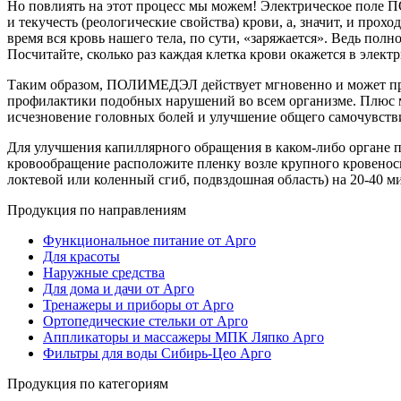
Но повлиять на этот процесс мы можем! Электрическое поле
и текучесть (реологические свойства) крови, а, значит, и прох
время вся кровь нашего тела, по сути, «заряжается». Ведь полн
Посчитайте, сколько раз каждая клетка крови окажется в элект
Таким образом, ПОЛИМЕДЭЛ действует мгновенно и может приме
профилактики подобных нарушений во всем организме. Плюс м
исчезновение головных болей и улучшение общего самочувств
Для улучшения капиллярного обращения в каком-либо органе 
кровообращение расположите пленку возле крупного кровеносно
локтевой или коленный сгиб, подвздошная область) на 20-40 м
Продукция по направлениям
Функциональное питание от Арго
Для красоты
Наружные средства
Для дома и дачи от Арго
Тренажеры и приборы от Арго
Ортопедические стельки от Арго
Аппликаторы и массажеры МПК Ляпко Арго
Фильтры для воды Сибирь-Цео Арго
Продукция по категориям