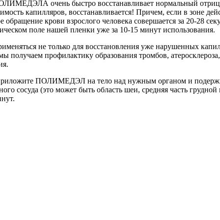
 ПОЛИМЕДЭЛА очень быстро восстанавливает нормальный отрица
одимость капилляров, восстанавливается! Причем, если в зоне дей
ое обращение крови взрослого человека совершается за 20-28 секу
рическом поле нашей пленки уже за 10-15 минут использования.
няться не только для восстановления уже нарушенных капилляр
ы получаем профилактику образования тромбов, атеросклероза,
ия.
приложите ПОЛИМЕДЭЛ на тело над нужным органом и подержите
го сосуда (это может быть область шеи, средняя часть грудной
инут.