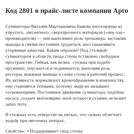
Код 2801 в прайс-листе компании Арго
Супинаторы Виталия Мартыновича Быкова изготовлены из
упругого, элегантного, сверхпрочного материала («ноу-хау»
производителя) — они выполняют роль тренажера, заставляя
мышцы и связки постоянно трудиться, восстанавливать
утерянные качества. Каким образом? Под стелькой-
супинатором в области свода стопы оставлено свободное
пространство. Гибкая, как волна, стелька при ходьбе
пружинит, опускается и поднимается, выполняя роль
рессоры, вовлекая мышцы и свзки стопы в рабочий процесс.
Их активность нормализует кровообращение в конечностях,
они становятся теплыми, поэтому люди их называют
согревающими. Постоянное движение супинатора, подобно
насосу, создает вентиляцию: ноги остаются сухими, исчезает
запах пота.
В стельках есть отверстие на пятках, что сильно облегчает
ходьбу при пяточных шпорах.
Свойства: • Поддерживает свод стопы;