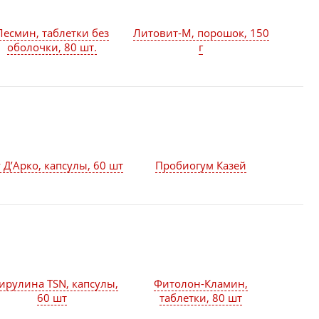
Лесмин, таблетки без
Литовит-М, порошок, 150
оболочки, 80 шт.
г
 Д’Арко, капсулы, 60 шт
Пробиогум Казей
ирулина TSN, капсулы,
Фитолон-Кламин,
60 шт
таблетки, 80 шт