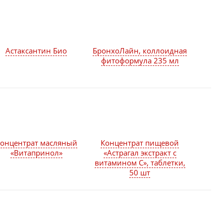
Астаксантин Био
БронхоЛайн, коллоидная
фитоформула 235 мл
онцентрат масляный
Концентрат пищевой
«Витапринол»
«Астрагал экстракт с
витамином C», таблетки,
50 шт