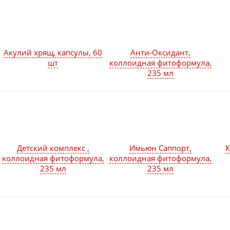
Акулий хрящ, капсулы, 60
Анти-Оксидант,
шт
коллоидная фитоформула,
235 мл
Детский комплекс ,
Имьюн Саппорт,
К
коллоидная фитоформула,
коллоидная фитоформула,
235 мл
235 мл