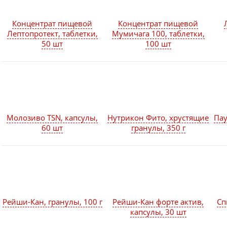
Концентрат пищевой
Концентрат пищевой
Лептопротект, таблетки,
Мумичага 100, таблетки,
50 шт
100 шт
Молозиво TSN, капсулы,
Нутрикон Фито, хрустящие
Пау
60 шт
гранулы, 350 г
Рейши-Кан, гранулы, 100 г
Рейши-Кан форте актив,
Сп
капсулы, 30 шт