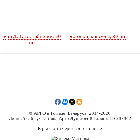
Уна Дэ Гато, таблетки, 60
Эргопан, капсулы, 30 шт
шт
© АРГО в Гомеле, Беларусь. 2014-2026
Личный сайт участника Арго Луньковой Галины ID 987802
К р а с о та через з д о р о в ь е