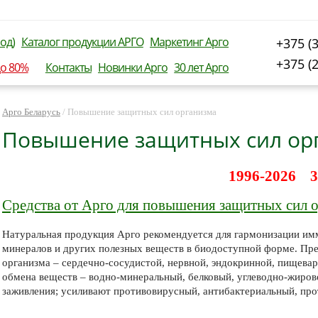
од)
Каталог продукции АРГО
Маркетинг Арго
+375 (
+375 (
до 80%
Контакты
Новинки Арго
30 лет Арго
Арго Беларусь
/
Повышение защитных сил организма
Повышение защитных сил ор
1996-2026 3
Средства от Арго для повышения защитных сил 
Натуральная продукция Арго рекомендуется для гармонизации имм
минералов и других полезных веществ в биодоступной форме. Пр
организма – сердечно-сосудистой, нервной, эндокринной, пищевар
обмена веществ – водно-минеральный, белковый, углеводно-жиров
заживления; усиливают противовирусный, антибактериальный, пр