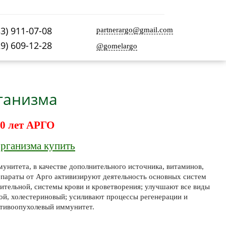
33) 911-07-08
partnerargo@gmail.com
29) 609-12-28
@gomelargo
ганизма
0 лет АРГО
организма купить
унитета, в качестве дополнительного источника, витаминов,
епараты от Арго активизируют деятельность основных систем
ительной, системы крови и кроветворения; улучшают все виды
ой, холестериновый; усиливают процессы регенерации и
отивоопухолевый иммунитет.