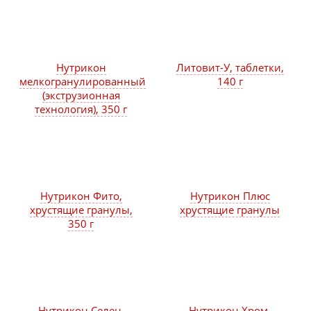
Нутрикон
Литовит-У, таблетки,
мелкогранулированный
140 г
(экструзионная
технология), 350 г
Нутрикон Фито,
Нутрикон Плюс
хрустящие гранулы,
хрустящие гранулы
350 г
Нутрикон Селен,
Нутрикон Хром,