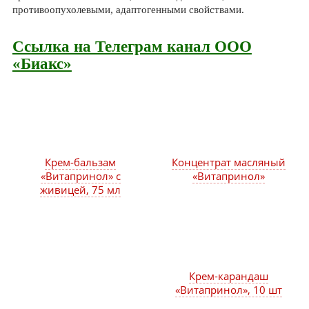
противоопухолевыми, адаптогенными свойствами.
Ссылка на Телеграм канал ООО
«Биакс»
Крем-бальзам
Концентрат масляный
«Витапринол» с
«Витапринол»
живицей, 75 мл
Крем-карандаш
«Витапринол», 10 шт