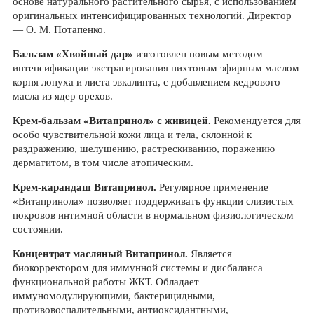
основе натурального растительного сырья, с использованием
оригинальных интенсифицированных технологий. Директор
— О. М. Потапенко.
Бальзам «Хвойный дар»
изготовлен новым методом
интенсификации экстрагирования пихтовым эфирным маслом
корня лопуха и листа эвкалипта, с добавлением кедрового
масла из ядер орехов.
Крем-бальзам «Витапринол» с живицей.
Рекомендуется для
особо чувствительной кожи лица и тела, склонной к
раздражению, шелушению, растрескиванию, поражению
дерматитом, в том числе атопическим.
Крем-карандаш Витапринол.
Регулярное применение
«Витапринола» позволяет поддерживать функции слизистых
покровов интимной области в нормальном физиологическом
состоянии.
Концентрат масляный Витапринол.
Является
биокорректором для иммунной системы и дисбаланса
функциональной работы ЖКТ. Обладает
иммуномодулирующими, бактерицидными,
противовоспалительными, антиоксидантными,