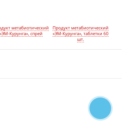
одукт метабиотический
Продукт метабиотический
«ЭМ-Курунга», спрей
«ЭМ-Курунга», таблетки 60
шт.