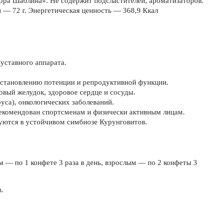
ора Шаблина». Не содержит подсластителей, ароматизаторов.
ы — 72 г. Энергетическая ценность — 368,9 Ккал
суставного аппарата.
сстановлению потенции и репродуктивной функции.
овый желудок, здоровое сердце и сосуды.
уса), онкологических заболеваний.
рекомендован спортсменам и физически активным лицам.
уются в устойчивом симбиозе Курунговитов.
 — по 1 конфете 3 раза в день, взрослым — по 2 конфеты 3
.