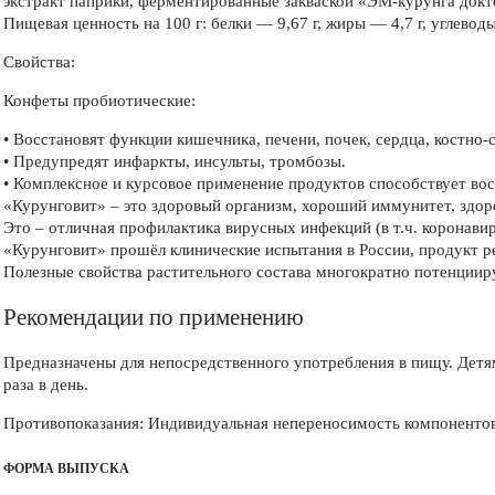
экстракт паприки, ферментированные закваской «ЭМ-курунга докт
Пищевая ценность на 100 г: белки — 9,67 г, жиры — 4,7 г, углевод
Свойства:
Конфеты пробиотические:
• Восстановят функции кишечника, печени, почек, сердца, костно-
• Предупредят инфаркты, инсульты, тромбозы.
• Комплексное и курсовое применение продуктов способствует во
«Курунговит» – это здоровый организм, хороший иммунитет, здор
Это – отличная профилактика вирусных инфекций (в т.ч. коронавир
«Курунговит» прошёл клинические испытания в России, продукт 
Полезные свойства растительного состава многократно потенциир
Рекомендации по применению
Предназначены для непосредственного употребления в пищу. Детям
раза в день.
Противопоказания: Индивидуальная непереносимость компонентов
ФОРМА ВЫПУСКА