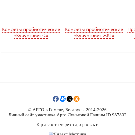
Конфеты пробиотические
Конфеты пробиотические
Пр
«Курунговит-С»
«Курунговит ЖКТ»
© АРГО в Гомеле, Беларусь. 2014-2026
Личный сайт участника Арго Луньковой Галины ID 987802
К р а с о та через з д о р о в ь е