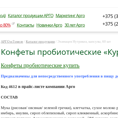
од)
Каталог продукции АРГО
Маркетинг Арго
+375 (
+375 (
до 80%
Контакты
Новинки Арго
30 лет Арго
АРГО в Гомеле
/
Каталог продукции
/
Эхинацея Нутрикеа, капсулы, 60 шт
Конфеты пробиотические «Ку
Конфеты пробиотические купить
Предназначены для непосредственного употребления в пищу д
в прайс-листе компании Арго
Код 4612
СОСТАВ
Мука (рисовая/ овсяная/ зеленой гречки), клетчатка, сухое молоко
имбирь, инулин, сироп облепиховый, сироп клюквенный, аскорбино