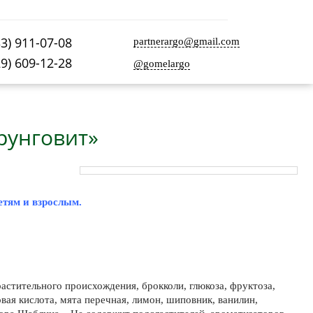
33) 911-07-08
partnerargo@gmail.com
29) 609-12-28
@gomelargo
рунговит»
етям и взрослым.
 растительного происхождения, брокколи, глюкоза, фруктоза,
вая кислота, мята перечная, лимон, шиповник, ванилин,