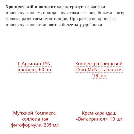
Хронический простатит
характеризуется частым
мочеиспусканием, иногда с чувством жжения, болями внизу
живота, развитием импотенции. При развитии процесса
мочеиспускание становится более затруднённым.
L-Аргинин TSN,
Концентрат пищевой
капсулы, 60 шт
«АргоMeN», таблетки,
100 шт
Мужской Комплекс,
Крем-карандаш
коллоидная
«Витапринол», 10 шт
фитоформула, 235 мл