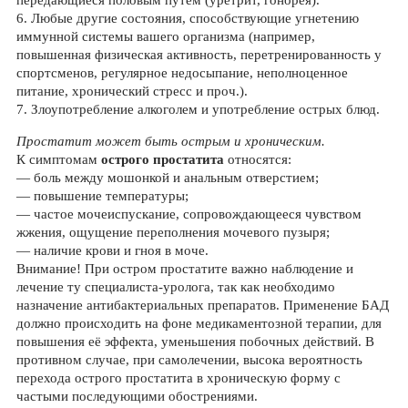
передающиеся половым путём (уретрит, гонорея).
6. Любые другие состояния, способствующие угнетению
иммунной системы вашего организма (например,
повышенная физическая активность, перетренированность у
спортсменов, регулярное недосыпание, неполноценное
питание, хронический стресс и проч.).
7. Злоупотребление алкоголем и употребление острых блюд.
Простатит может быть острым и хроническим.
К симптомам
острого простатита
относятся:
— боль между мошонкой и анальным отверстием;
— повышение температуры;
— частое мочеиспускание, сопровождающееся чувством
жжения, ощущение переполнения мочевого пузыря;
— наличие крови и гноя в моче.
Внимание! При остром простатите важно наблюдение и
лечение ту специалиста-уролога, так как необходимо
назначение антибактериальных препаратов. Применение БАД
должно происходить на фоне медикаментозной терапии, для
повышения её эффекта, уменьшения побочных действий. В
противном случае, при самолечении, высока вероятность
перехода острого простатита в хроническую форму с
частыми последующими обострениями.