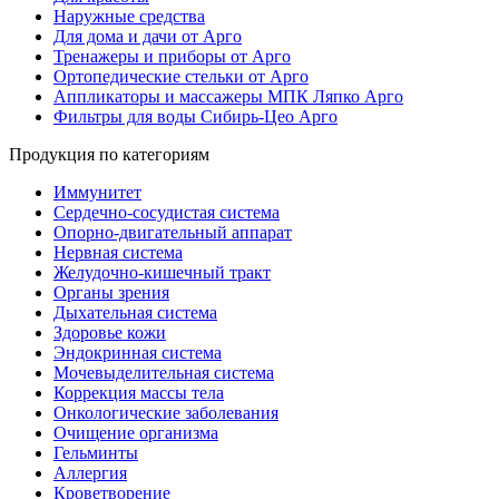
Наружные средства
Для дома и дачи от Арго
Тренажеры и приборы от Арго
Ортопедические стельки от Арго
Аппликаторы и массажеры МПК Ляпко Арго
Фильтры для воды Сибирь-Цео Арго
Продукция по категориям
Иммунитет
Сердечно-сосудистая система
Опорно-двигательный аппарат
Нервная система
Желудочно-кишечный тракт
Органы зрения
Дыхательная система
Здоровье кожи
Эндокринная система
Мочевыделительная система
Коррекция массы тела
Онкологические заболевания
Очищение организма
Гельминты
Аллергия
Кроветворение