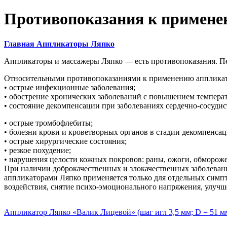
Противопоказания к примене
Главная Аппликаторы Ляпко
Аппликаторы и массажеры Ляпко — есть противопоказания. Пе
Относительными противопоказаниями к применению аппликато
• острые инфекционные заболевания;
• обострение хронических заболеваний с повышением температ
• состояние декомпенсации при заболеваниях сердечно-сосудист
• острые тромбофлебиты;
• болезни крови и кроветворных органов в стадии декомпенсац
• острые хирургические состояния;
• резкое похудение;
• нарушения целости кожных покровов: раны, ожоги, обморож
При наличии доброкачественных и злокачественных заболевани
аппликаторами Ляпко применяется только для отдельных симп
воздействия, снятие психо-эмоционального напряжения, улучшен
Аппликатор Ляпко «Валик Лицевой» (шаг игл 3,5 мм; D = 51 мм