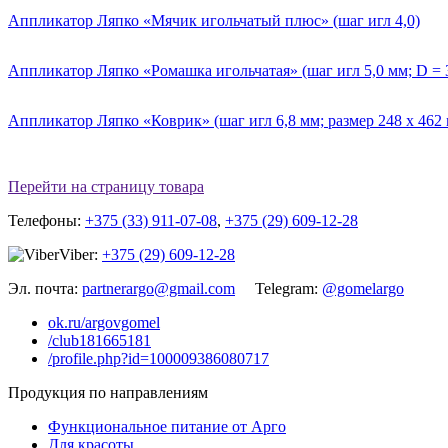
Аппликатор Ляпко «Мячик игольчатый плюс» (шаг игл 4,0)
Аппликатор Ляпко «Ромашка игольчатая» (шаг игл 5,0 мм; D = 
Аппликатор Ляпко «Коврик» (шаг игл 6,8 мм; размер 248 х 462
Перейти на страницу товара
Телефоны:
+375 (33) 911-07-08
,
+375 (29) 609-12-28
Viber:
+375 (29) 609-12-28
Эл. почта:
partnerargo@gmail.com
Telegram:
@gomelargo
ok.ru/argovgomel
/club181665181
/profile.php?id=100009386080717
Продукция по направлениям
Функциональное питание от Арго
Для красоты