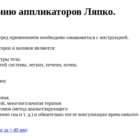
нию аппликаторов Ляпко.
ред применением необходимо ознакомиться с инструкцией.
ров и валиков являются:
уры тела;
ой системы, легких, печени, почек;
ии;
ения.
й, многоигольчатая терапия
томов (метод анальгезирующего
ие сна и т. д.) и обязательно после консультации врача-онколог
; ш = 40 мм)