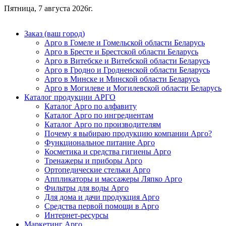
Пятница, 7 августа 2026г.
Заказ (ваш город)
Арго в Гомеле и Гомельской области Беларусь
Арго в Бресте и Брестской области Беларусь
Арго в Витебске и Витебской области Беларусь
Арго в Гродно и Гродненской области Беларусь
Арго в Минске и Минской области Беларусь
Арго в Могилеве и Могилевской области Беларусь
Каталог продукции АРГО
Каталог Арго по алфавиту
Каталог Арго по ингредиентам
Каталог Арго по производителям
Почему я выбираю продукцию компании Арго?
Функциональное питание Арго
Косметика и средства гигиены Арго
Тренажеры и приборы Арго
Ортопедические стельки Арго
Аппликаторы и массажеры Ляпко Арго
Фильтры для воды Арго
Для дома и дачи продукция Арго
Средства первой помощи в Арго
Интернет-ресурсы
Маркетинг Арго