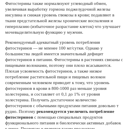
Фитостерины также нормализуют углеводный обмен,
увеличивая выработку гормона поджелудочной железы
инсулина и снижая уровень глюкозы в крови; подавляют в
ткани предстательной железы хронические воспаления и
гиперплазию (избыточное разрастание клеток) что улучшает
мочевыделительную функцию у мужчин.
Рекомендуемый адекватный уровень потребления
фитостеринов — не мпенее 100 мг/сутки. Однако у
большинства людей имеется значительный дефицит
фитостеринов в питании. Фитостерины в растениях связаны с
пищевыми волокнами, поэтому они плохо всасываются.
Плохая усвояемость фитостеринов, а также низкое
потребление растительной пищи и пищевых волокон
современным человеком приводит к тому, что уровень
фитостеринов в крови в 800-1000 раз меньше уровня
холестерина, и составляет от 0,1 до 1% от уровня
холестерина. Получить достаточное количество
фитостеринов с обычными продуктами питания довольно т
рудно. Поэтому
рекомендуется увеличить потребление
фитостеринов
с помощью специальных продуктов
функционального питания и биологически активных добавок
к пище. Провитам и является таким продуктом.