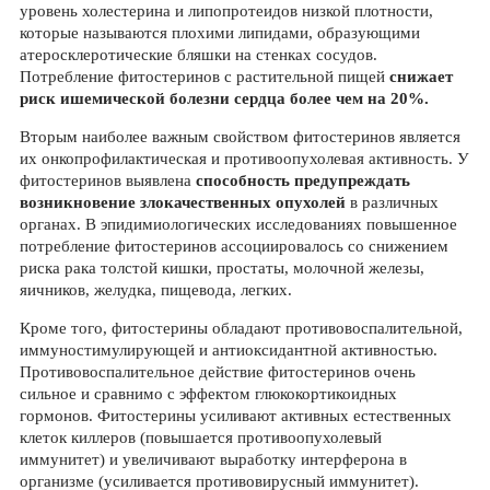
уровень холестерина и липопротеидов низкой плотности,
которые называются плохими липидами, образующими
атеросклеротические бляшки на стенках сосудов.
Потребление фитостеринов с растительной пищей
снижает
риск ишемической болезни сердца более чем на 20%.
Вторым наиболее важным свойством фитостеринов является
их онкопрофилактическая и противоопухолевая активность. У
фитостеринов выявлена
способность предупреждать
возникновение злокачественных опухолей
в различных
органах. В эпидимиологических исследованиях повышенное
потребление фитостеринов ассоциировалось со снижением
риска рака толстой кишки, простаты, молочной железы,
яичников, желудка, пищевода, легких.
Кроме того, фитостерины обладают противовоспалительной,
иммуностимулирующей и антиоксидантной активностью.
Противовоспалительное действие фитостеринов очень
сильное и сравнимо с эффектом глюкокортикоидных
гормонов. Фитостерины усиливают активных естественных
клеток киллеров (повышается противоопухолевый
иммунитет) и увеличивают выработку интерферона в
организме (усиливается противовирусный иммунитет).